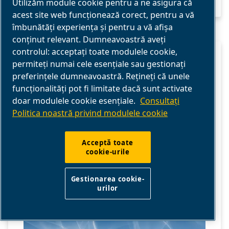
Utilizăm module cookie pentru a ne asigura că
acest site web funcționează corect, pentru a vă
îmbunătăți experiența și pentru a vă afișa
conținut relevant. Dumneavoastră aveți
controlul: acceptați toate modulele cookie,
SCFM VS. CFM: CARE ESTE
permiteți numai cele esențiale sau gestionați
DIFERENȚA
preferințele dumneavoastră. Rețineți că unele
funcționalități pot fi limitate dacă sunt activate
doar modulele cookie esențiale.
Consultați
Ce înseamnă cu adevărat CFM? Înțelegeți
Politica noastră privind modulele cookie
diferența dintre CFM și SCFM atunci când
comparați performanța aerului comprimat.
Acceptă toate
cookie-urile
Gestionarea cookie-
urilor