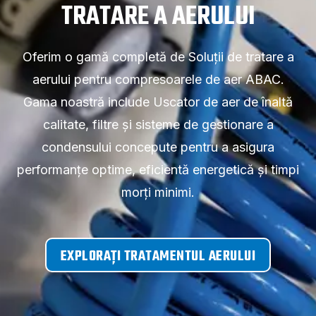
TRATARE A AERULUI
Oferim o gamă completă de Soluții de tratare a
aerului pentru compresoarele de aer ABAC.
Gama noastră include Uscator de aer de înaltă
calitate, filtre și sisteme de gestionare a
condensului concepute pentru a asigura
performanțe optime, eficientă energetică și timpi
morți minimi.
EXPLORAȚI TRATAMENTUL AERULUI