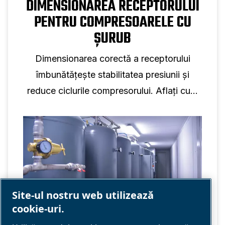
DIMENSIONAREA RECEPTORULUI
PENTRU COMPRESOARELE CU
ȘURUB
Dimensionarea corectă a receptorului
îmbunătățește stabilitatea presiunii și
reduce ciclurile compresorului. Aflați cum
volumul rezervorului susține performanța
compresorului cu șurub.
Site-ul nostru web utilizează
cookie-uri.