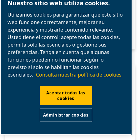
Nuestro sitio web utiliza cookies.
Utilizamos cookies para garantizar que este sitio
web funcione correctamente, mejorar su
experiencia y mostrarle contenido relevante.
Usted tiene el control: acepte todas las cookies,
permita solo las esenciales o gestione sus
preferencias. Tenga en cuenta que algunas
funciones pueden no funcionar según lo
previsto si solo se habilitan las cookies
esenciales.
Consulta nuestra política de cookies
CONTROL DE LA HUMEDAD Y
ASPECTOS BÁSICOS DE LA CLASE
Aceptar todas las
ISO
cookies
Conozca las clases de punto de rocío,
Administrar cookies
humedad e ISO 8573 para elegir los
secadores y filtros adecuados para su