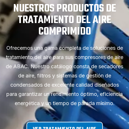
NUESTROS PRODUCTOS DE
TRATAMIENTO DEL AIRE
COMPRIMIDO
Ofrecemos una gama completa de soluciones de
tratamiento del aire para sus compresores de aire
de ABAC. Nuestro catálogo consta de secadores
de aire, filtros y sistemas de gestión de
condensados de excelente calidad diseñados
para garantizar un rendimiento óptimo, eficiencia
energética y un tiempo de parada mínimo.