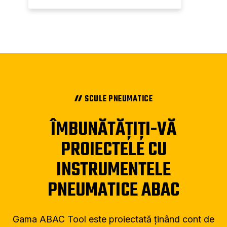
com
a
c
furn
SCULE PNEUMATICE
ÎMBUNĂTĂȚIȚI-VĂ
PROIECTELE CU
INSTRUMENTELE
PNEUMATICE ABAC
Gama ABAC Tool este proiectată ținând cont de