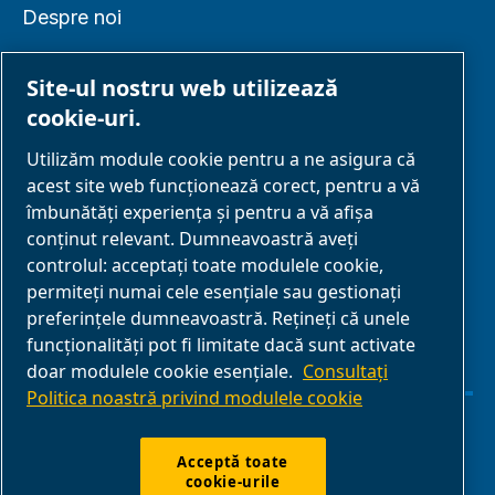
Despre noi
Site-ul nostru web utilizează
cookie-uri.
PARTENERIAT
Utilizăm module cookie pentru a ne asigura că
acest site web funcționează corect, pentru a vă
Parteneri de
îmbunătăți experiența și pentru a vă afișa
afaceri
conținut relevant. Dumneavoastră aveți
controlul: acceptați toate modulele cookie,
E-Connect 2,0
permiteți numai cele esențiale sau gestionați
Business Portal
preferințele dumneavoastră. Rețineți că unele
Galerie media
funcționalități pot fi limitate dacă sunt activate
doar modulele cookie esențiale.
Consultați
ABAC
Politica noastră privind modulele cookie
Gestionarea cookie-urilor
Acceptă toate
cookie-urile