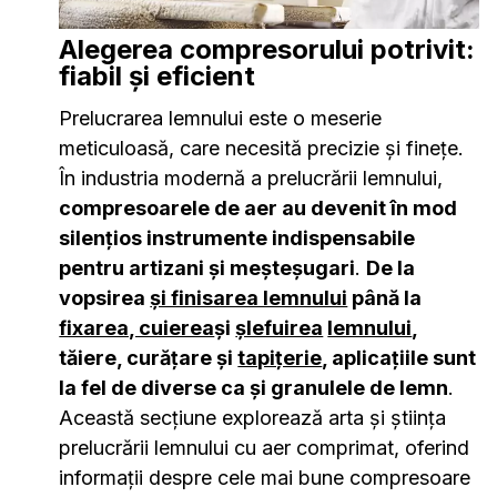
Alegerea compresorului potrivit:
fiabil și eficient
Prelucrarea lemnului este o meserie
meticuloasă, care necesită precizie și finețe.
În industria modernă a prelucrării lemnului,
compresoarele de aer au devenit în mod
silențios instrumente indispensabile
pentru artizani și meșteșugari
.
De la
vopsirea
și finisarea lemnului
până la
fixarea, cuierea
și
șlefuirea
lemnului
,
tăiere, curățare și
tapițerie
, aplicațiile sunt
la fel de diverse ca și granulele de lemn
.
Această secțiune explorează arta și știința
prelucrării lemnului cu aer comprimat, oferind
informații despre cele mai bune compresoare