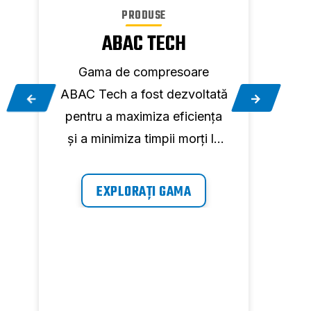
PRODUSE
ABAC TECH
TR
e
Gama de compresoare
ABAC Tech a fost dezvoltată
f
r
pentru a maximiza eficiența
ef
e
și a minimiza timpii morți la
noas
locul de muncă, furnizând
sun
aer la cerere, oricând aveți
pentr
EXPLORAȚI GAMA
nevoie de el.
cât
a
Ind
i
îmbu
înt