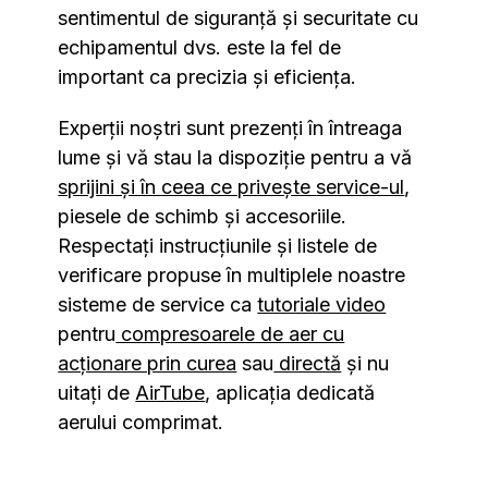
sentimentul de siguranță și securitate cu
echipamentul dvs. este la fel de
important ca precizia și eficiența.
Experții noștri sunt prezenți în întreaga
lume și vă stau la dispoziție pentru a vă
sprijini și în ceea ce privește
service-ul
,
piesele de schimb și accesoriile.
Respectați instrucțiunile și listele de
verificare propuse în multiplele noastre
sisteme de service ca
tutoriale video
pentru
compresoarele de aer cu
acționare prin curea
sau
directă
și nu
uitați de
AirTube
, aplicația dedicată
aerului comprimat.