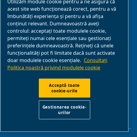
Utilizăm module cookie pentru a ne asigura că
Găsiți un
acest site web funcționează corect, pentru a vă
distribuitor ABAC
îmbunătăți experiența și pentru a vă afișa
conținut relevant. Dumneavoastră aveți
Despre noi
controlul: acceptați toate modulele cookie,
permiteți numai cele esențiale sau gestionați
preferințele dumneavoastră. Rețineți că unele
PARTENERIAT
funcționalități pot fi limitate dacă sunt activate
doar modulele cookie esențiale.
Consultați
Politica noastră privind modulele cookie
Parteneri de
afaceri
Acceptă toate
cookie-urile
E-Connect 2,0
Business Portal
Gestionarea cookie-
urilor
Galerie media
ABAC