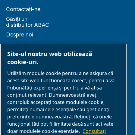
Contactați-ne
Găsiți un
distribuitor ABAC
Despre noi
Site-ul nostru web utilizează
cookie-uri.
PARTENERIAT
Utilizăm module cookie pentru a ne asigura că
acest site web funcționează corect, pentru a vă
Parteneri de
îmbunătăți experiența și pentru a vă afișa
afaceri
conținut relevant. Dumneavoastră aveți
controlul: acceptați toate modulele cookie,
E-Connect 2,0
permiteți numai cele esențiale sau gestionați
Business Portal
preferințele dumneavoastră. Rețineți că unele
Galerie media
funcționalități pot fi limitate dacă sunt activate
doar modulele cookie esențiale.
Consultați
ABAC