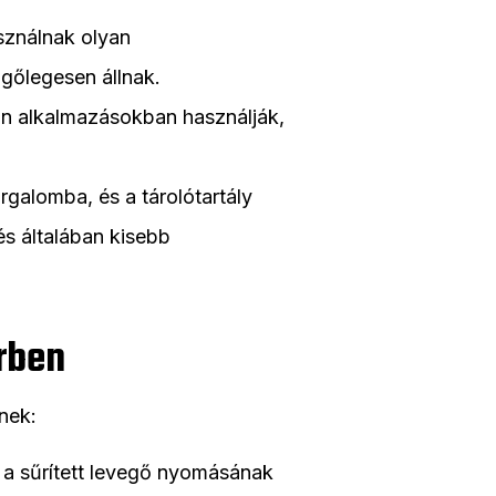
sználnak olyan
gőlegesen állnak.
lyan alkalmazásokban használják,
galomba, és a tárolótartály
és általában kisebb
erben
rnek:
ni a sűrített levegő nyomásának