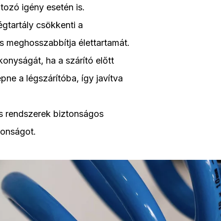
ltozó igény esetén is.
légtartály csökkenti a
és meghosszabbítja élettartamát.
ékonyságát, ha a szárító előtt
épne a légszárítóba, így javítva
 és rendszerek biztonságos
ztonságot.