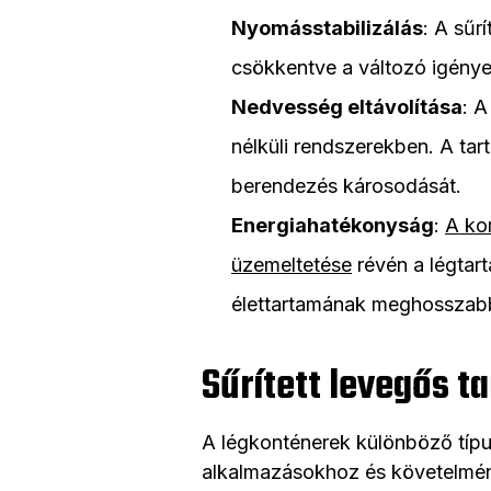
Nyomásstabilizálás
: A sűr
csökkentve a változó igénye
Nedvesség eltávolítása
: A
nélküli rendszerekben. A tar
berendezés károsodását.
Energiahatékonyság
:
A ko
üzemeltetése
révén a légtar
élettartamának meghosszab
Sűrített levegős ta
A légkonténerek különböző típ
alkalmazásokhoz és követelmén