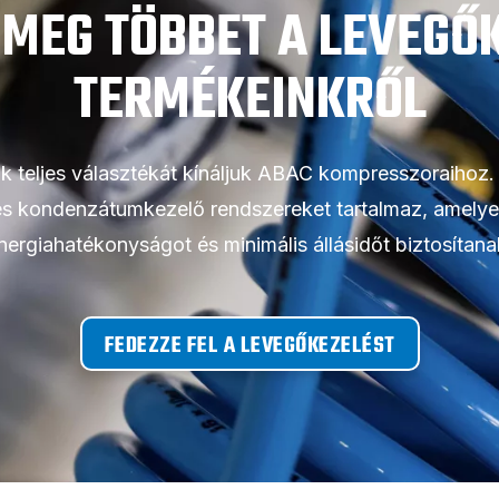
MEG TÖBBET A LEVEGŐ
TERMÉKEINKRŐL
 teljes választékát kínáljuk ABAC kompresszoraihoz. 
és kondenzátumkezelő rendszereket tartalmaz, amelyek
nergiahatékonyságot és minimális állásidőt biztosítana
FEDEZZE FEL A LEVEGŐKEZELÉST