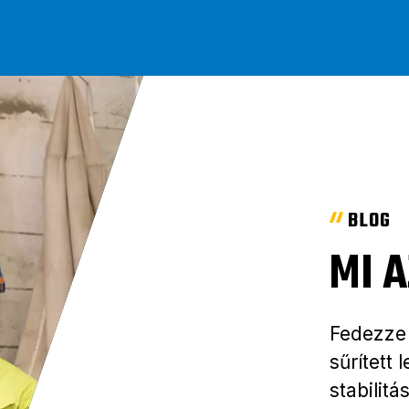
BLOG
MI 
Fedezze 
sűrített
stabilit