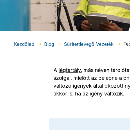
Fed
Kezdőlap
Blog
Sűrítettlevegő-Vezeték
A
légtartály
, más néven tárolótar
szolgál, mielőtt az belépne a 
változó igények által okozott n
akkor is, ha az igény változik.