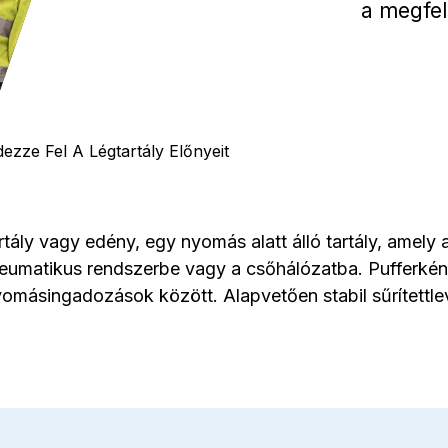
a megfel
ezze Fel A Légtartály Előnyeit
tály vagy edény, egy nyomás alatt álló tartály, amely a
pneumatikus rendszerbe vagy a csőhálózatba. Pufferké
yomásingadozások között. Alapvetően stabil sűrítettlev