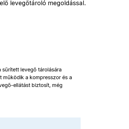
elő levegőtároló megoldással.
 sűrített levegő tárolására
nt működik a kompresszor és a
egő-ellátást biztosít, még