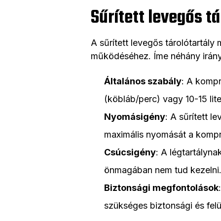
Sűrített levegős t
A sűrített levegős tárolótartál
működéséhez. Íme néhány iránym
Általános szabály
: A kompr
(köbláb/perc) vagy 10-15 lit
Nyomásigény
: A sűrített 
maximális nyomását a kompr
Csúcsigény
: A légtartályn
önmagában nem tud kezelni
Biztonsági megfontolások
szükséges biztonsági és fel