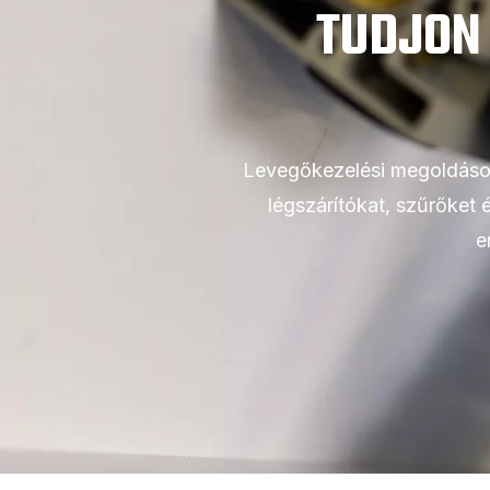
TUDJON 
Levegőkezelési megoldások
légszárítókat, szűrőket 
e