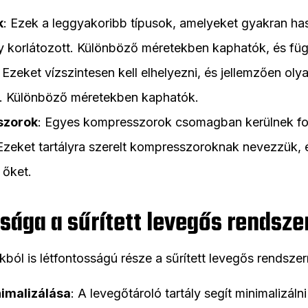
k
: Ezek a leggyakoribb típusok, amelyeket gyakran ha
y korlátozott. Különböző méretekben kaphatók, és füg
: Ezeket vízszintesen kell elhelyezni, és jellemzően o
t. Különböző méretekben kaphatók.
szorok
: Egyes kompresszorok csomagban kerülnek for
 Ezeket tartályra szerelt kompresszoroknak nevezzük, 
 őket.
ssága a sűrített levegős rendsz
okból is létfontosságú része a sűrített levegős rendsze
imalizálása
: A levegőtároló tartály segít minimalizál