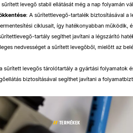
 a sűrített levegő stabil ellátását még a nap folyamán vá
ökkentése
: A sűrítettlevegő-tartalék biztosításával a 
ermentesítési ciklusait, így hatékonyabban működik, 
sűrítettlevegő-tartály segíthet javítani a légszárító hat
lesleges nedvességet a sűrített levegőből, mielőtt az bel
a sűrített levegős tárolótartály a gyártási folyamatok
egőellátás biztosításával segíthet javítani a folyamatbi
TERMÉKEK