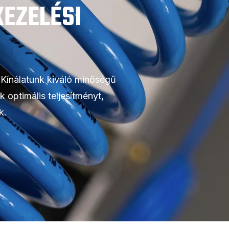
KEZELÉSI
Kínálatunk kiváló minőségű
 optimális teljesítményt,
k.