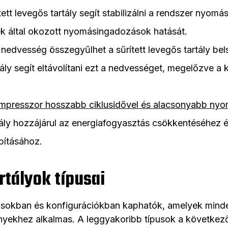
ített levegős tartály segít stabilizálni a rendszer nyom
k által okozott nyomásingadozások hatását.
 nedvesség összegyűlhet a sűrített levegős tartály be
tály segít eltávolítani ezt a nedvességet, megelőzve a
mpresszor hosszabb ciklusidővel és alacsonyabb nyo
tály hozzájárul az energiafogyasztás csökkentéséhez 
bításához.
rtályok típusai
usokban és konfigurációkban kaphatók, amelyek mind
yekhez alkalmas. A leggyakoribb típusok a következ