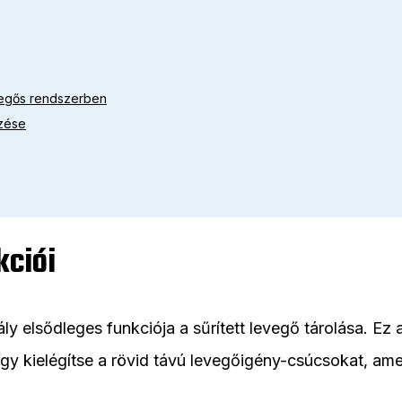
evegős rendszerben
ezése
kciói
tály elsődleges funkciója a sűrített levegő tárolása. Ez
ogy kielégítse a rövid távú levegőigény-csúcsokat, a
.