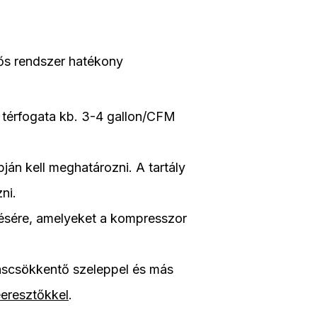
gős rendszer hatékony
y térfogata kb. 3-4 gallon/CFM
ján kell meghatározni. A tartály
ni.
elésére, amelyeket a kompresszor
omáscsökkentő szeleppel és más
eeresztőkkel
.