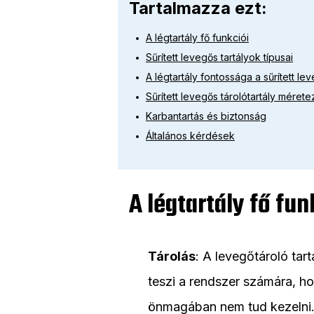
Tartalmazza ezt:
A légtartály fő funkciói
Sűrített levegős tartályok típusai
A légtartály fontossága a sűrített l
Sűrített levegős tárolótartály méret
Karbantartás és biztonság
Általános kérdések
A légtartály fő fun
Tárolás
: A levegőtároló tar
teszi a rendszer számára, h
önmagában nem tud kezelni