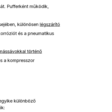
ását. Pufferként működik,
lsejében, különösen
légszárító
 korróziót és a pneumatikus
mássávokkal történő
és a kompresszor
egyike különböző
ők: