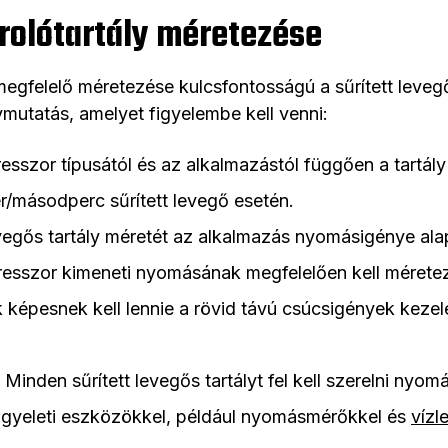
árolótartály méretezése
y megfelelő méretezése kulcsfontosságú a sűrített leve
utatás, amelyet figyelembe kell venni:
esszor típusától és az alkalmazástól függően a tartál
er/másodperc sűrített levegő esetén.
levegős tartály méretét az alkalmazás nyomásigénye alap
esszor kimeneti nyomásának megfelelően kell méretez
ak képesnek kell lennie a rövid távú csúcsigények kez
.
: Minden sűrített levegős tartályt fel kell szerelni ny
ügyeleti eszközökkel, például nyomásmérőkkel és
vízl