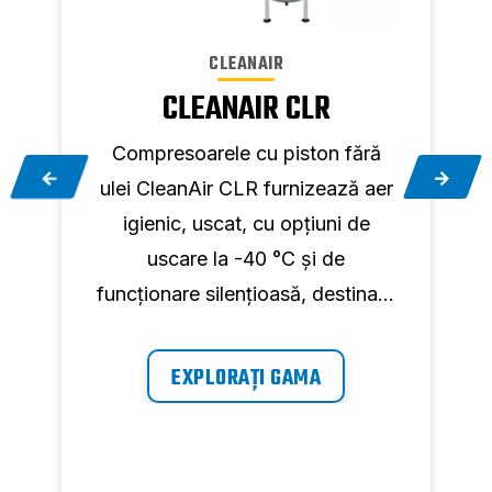
CLEANAIR
CLEANAIR CLR
Compresoarele cu piston fără
ulei CleanAir CLR furnizează aer
igienic, uscat, cu opțiuni de
uscare la -40 °C și de
funcționare silențioasă, destinate
cabinetelor stomatologice și
laboratoarelor.
EXPLORAȚI GAMA