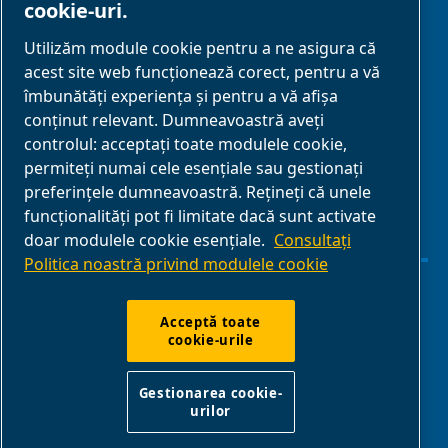
cookie-uri.
PARTENERIAT
Utilizăm module cookie pentru a ne asigura că
acest site web funcționează corect, pentru a vă
Parteneri de
îmbunătăți experiența și pentru a vă afișa
afaceri
conținut relevant. Dumneavoastră aveți
controlul: acceptați toate modulele cookie,
E-Connect 2,0
permiteți numai cele esențiale sau gestionați
Business Portal
preferințele dumneavoastră. Rețineți că unele
Galerie media
funcționalități pot fi limitate dacă sunt activate
doar modulele cookie esențiale.
Consultați
ABAC
Politica noastră privind modulele cookie
Gestionarea cookie-urilor
Acceptă toate
cookie-urile
Declarație de confidențialitate
Gestionarea cookie-
urilor
ABAC International | Multiair International Srl - Via Cristoforo
Colombo 3, 10070, Robassomero (TO), Italy |