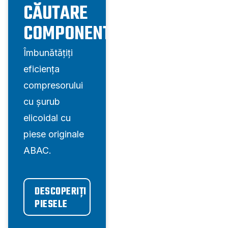
CĂUTARE
COMPONENTE
Îmbunătățiți
eficiența
compresorului
cu șurub
elicoidal cu
piese originale
ABAC.
DESCOPERIȚI 
PIESELE