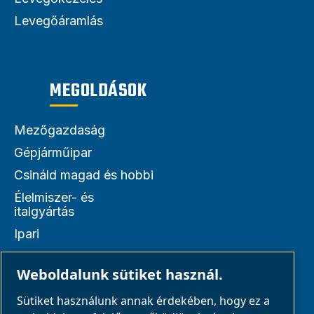
Levegőáramlás
MEGOLDÁSOK
Mezőgazdaság
Gépjárműipar
Csináld magad és hobbi
Élelmiszer- és
italgyártás
Ipari
Orvosi eszközök
gyártása
Weboldalunk sütiket használ.
OEM megoldások
Sütiket használunk annak érdekében, hogy ez a