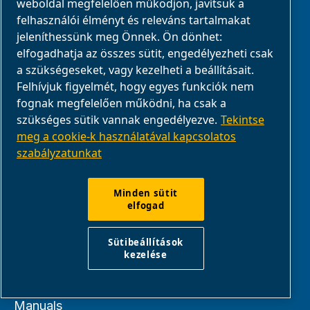
Munkavállalók
weboldal megfelelően működjön, javítsuk a
felhasználói élményt és releváns tartalmakat
Famegmunkálás
jeleníthessünk meg Önnek. Ön dönhet:
elfogadhatja az összes sütit, engedélyezheti csak
a szükségeseket, vagy kezelheti a beállításait.
SZERVIZ
Felhívjuk figyelmét, hogy egyes funkciók nem
fognak megfelelően működni, ha csak a
szükséges sütik vannak engedélyezve.
Tekintse
Oktatóvideók
meg a cookie-k használatával kapcsolatos
szabályzatunkat
Manuals
Csatlakoztathatóság
Minden sütit
elfogad
FORRÁSOK
Sütibeállítások
kezelése
Blog
Manuals