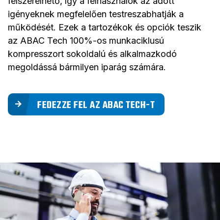
felszerelhető, így a felhasználók az adott
igényeknek megfelelően testreszabhatják a
működését. Ezek a tartozékok és opciók teszik
az ABAC Tech 100%-os munkaciklusú
kompresszort sokoldalú és alkalmazkodó
megoldássá bármilyen iparág számára.
FEDEZZE FEL AZ ABAC TECH-T