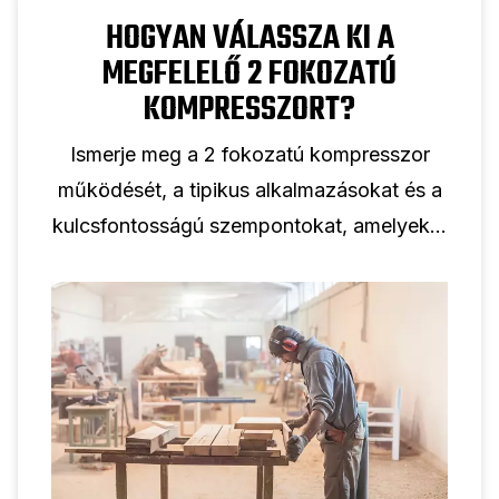
HOGYAN VÁLASSZA KI A
MEGFELELŐ 2 FOKOZATÚ
KOMPRESSZORT?
Ismerje meg a 2 fokozatú kompresszor
működését, a tipikus alkalmazásokat és a
kulcsfontosságú szempontokat, amelyeket
figyelembe kell venni a kétfokozatú
dugattyús kompresszor professzionális
használatra történő kiválasztásakor.