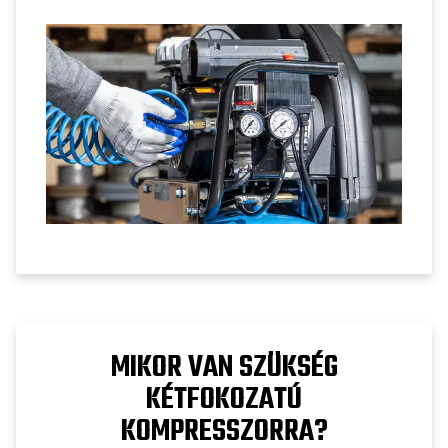
szabályokat, a nyomásmérők kiválasztását
és a megbízható levegőnyomás-
szabályozásra vonatkozó beállítási
tippeket.
MIKOR VAN SZÜKSÉG
KÉTFOKOZATÚ
KOMPRESSZORRA?