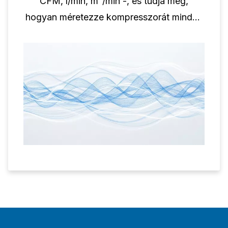
CFM, l/min, m³/min -, és tudja meg,
hogyan méretezze kompresszorát minden
alkalmazáshoz megfelelően.