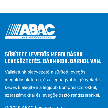
SŰRÍTETT LEVEGŐS MEGOLDÁSOK
LEVEGŐZTETÉS. BÁRMIKOR. BÁRHOL VAN.
Vállalatunk piacvezető a sűrített levegős
megoldások terén, és a legnagyobb igényeket is
képes kielégíteni a legjobb kompresszorokkal,
szerszámokkal és levegőelosztó rendszerekkel.
© 2026 ABAC kompresszorok