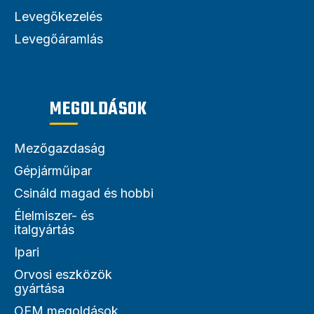
Levegőkezelés
Levegőáramlás
MEGOLDÁSOK
Mezőgazdaság
Gépjárműipar
Csináld magad és hobbi
Élelmiszer- és
italgyártás
Ipari
Orvosi eszközök
gyártása
OEM megoldások