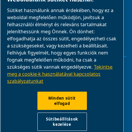
Sütiket használunk annak érdekében, hogy ez a
Üzleti partnerek
weboldal megfelelően működjön, javítsuk a
E-Connect 2,0
felhasználói élményt és releváns tartalmakat
jeleníthessünk meg Önnek. Ön dönhet:
Üzleti portál
elfogadhatja az összes sütit, engedélyezheti csak
ABAC
a szükségeseket, vagy kezelheti a beállításait.
médiagaléria
Felhívjuk figyelmét, hogy egyes funkciók nem
fognak megfelelően működni, ha csak a
szükséges sütik vannak engedélyezve.
Tekintse
Sütibeállítások kezelése
meg a cookie-k használatával kapcsolatos
szabályzatunkat
Jogi nyilatkozat
Termék megfelelősége
Minden sütit
elfogad
Jelentsd a nem megfelelő viselkedést
Sütibeállítások
kezelése
ABAC International | Multiair International Srl - Via Cristoforo
Colombo 3, 10070, Robassomero (TO), Italy |