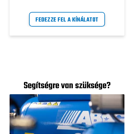
kondenzátumkezelő rendszereket
tartalmaz, amelyek optimális
FEDEZZE FEL A KÍNÁLATOT
teljesítményt, energiahatékonyságot és
minimális állásidőt biztosítanak.
Segítségre van szüksége?