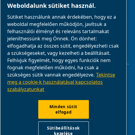
PARTNEREK
Weboldalunk sütiket használ.
Sütiket használunk annak érdekében, hogy ez a
Üzleti partnerek
weboldal megfelelően működjön, javítsuk a
E-Connect 2,0
felhasználói élményt és releváns tartalmakat
jeleníthessünk meg Önnek. Ön dönhet:
Üzleti portál
elfogadhatja az összes sütit, engedélyezheti csak
ABAC
a szükségeseket, vagy kezelheti a beállításait.
médiagaléria
Felhívjuk figyelmét, hogy egyes funkciók nem
fognak megfelelően működni, ha csak a
szükséges sütik vannak engedélyezve.
Tekintse
Sütibeállítások kezelése
meg a cookie-k használatával kapcsolatos
szabályzatunkat
Jogi nyilatkozat
Termék megfelelősége
Minden sütit
elfogad
Jelentsd a nem megfelelő viselkedést
Sütibeállítások
kezelése