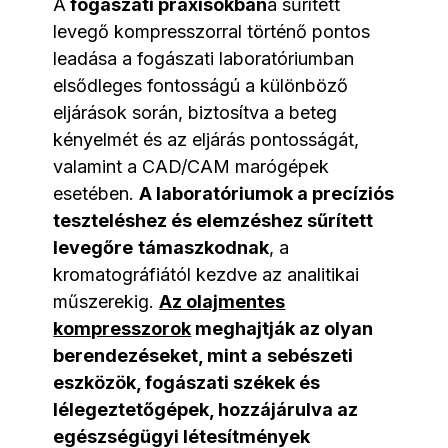
A
fogászati praxisokban
a sűrített
levegő kompresszorral történő pontos
leadása a fogászati laboratóriumban
elsődleges fontosságú a különböző
eljárások során, biztosítva a beteg
kényelmét és az eljárás pontosságát,
valamint a CAD/CAM marógépek
esetében.
A laboratóriumok a precíziós
teszteléshez és elemzéshez sűrített
levegőre
támaszkodnak
, a
kromatográfiától kezdve az analitikai
műszerekig.
Az olajmentes
kompresszorok
meghajtják az olyan
berendezéseket, mint a
sebészeti
eszközök, fogászati székek és
lélegeztetőgépek, hozzájárulva az
egészségügyi létesítmények