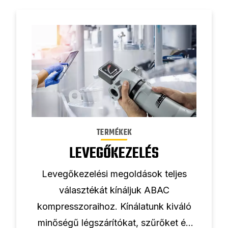
TERMÉKEK
LEVEGŐKEZELÉS
Levegőkezelési megoldások teljes
választékát kínáljuk ABAC
kompresszoraihoz. Kínálatunk kiváló
minőségű légszárítókat, szűrőket és