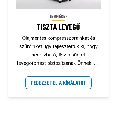
TERMÉKEK
TISZTA LEVEGŐ
Olajmentes kompresszorainkat és
szűrőinket úgy fejlesztettük ki, hogy
megbízható, tiszta sűrített
levegőforrást biztosítsanak Önnek. Az
ABAC Clean kompresszorok
adszorpciós szárítókkal és
FEDEZZE FEL A KÍNÁLATOT
zajcsillapított modellekkel is kaphatók.