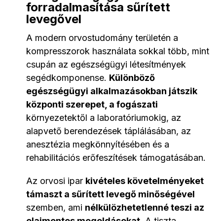
forradalmasítása sűrített
levegővel
A modern orvostudomány területén a
kompresszorok használata sokkal több, mint
csupán az egészségügyi létesítmények
segédkomponense.
Különböző
egészségügyi alkalmazásokban játszik
központi szerepet, a fogászati
környezetektől a laboratóriumokig, az
alapvető berendezések táplálásában, az
anesztézia megkönnyítésében és a
rehabilitációs erőfeszítések támogatásában.
Az orvosi ipar
kivételes követelményeket
támaszt a sűrített levegő minőségével
szemben, ami
nélkülözhetetlenné teszi az
olajmentes megoldásokat
. A tiszta,