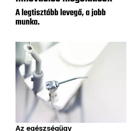
A legtisztább levegő, a jobb
munka.
Az egészségügy