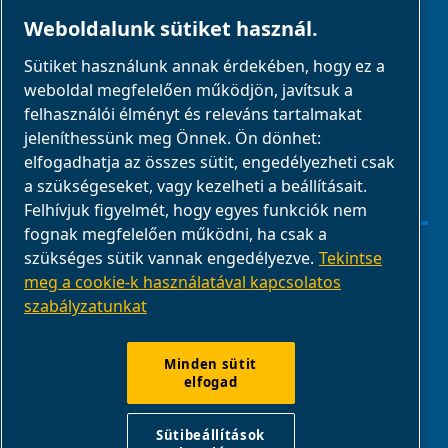
PARTNEREK
Weboldalunk sütiket használ.
Sütiket használunk annak érdekében, hogy ez a
Üzleti partnerek
weboldal megfelelően működjön, javítsuk a
E-Connect 2,0
felhasználói élményt és releváns tartalmakat
jeleníthessünk meg Önnek. Ön dönhet:
Üzleti portál
elfogadhatja az összes sütit, engedélyezheti csak
ABAC
a szükségeseket, vagy kezelheti a beállításait.
médiagaléria
Felhívjuk figyelmét, hogy egyes funkciók nem
fognak megfelelően működni, ha csak a
szükséges sütik vannak engedélyezve.
Tekintse
Sütibeállítások kezelése
meg a cookie-k használatával kapcsolatos
szabályzatunkat
Jogi nyilatkozat
Termék megfelelősége
Minden sütit
elfogad
Jelentsd a nem megfelelő viselkedést
Sütibeállítások