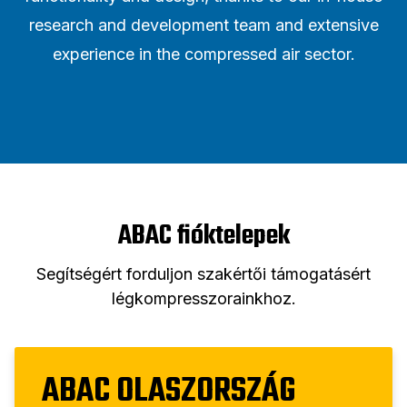
research and development team and extensive
experience in the compressed air sector.
ABAC fióktelepek
Segítségért forduljon szakértői támogatásért
légkompresszorainkhoz.
ABAC OLASZORSZÁG