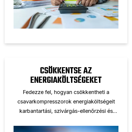
CSÖKKENTSE AZ
ENERGIAKÖLTSÉGEKET
Fedezze fel, hogyan csökkentheti a
csavarkompresszorok energiaköltségeit
karbantartási, szivárgás-ellenőrzési és
energiahatékony csavarkompresszor-
megoldásokkal kapcsolatos tippjeinkkel.