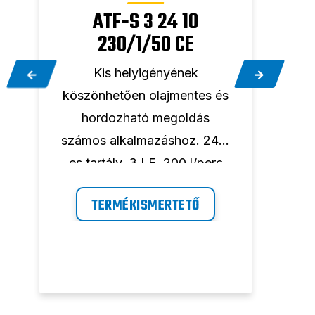
ATF-S 3 24 10
230/1/50 CE
Kis helyigényének
s
köszönhetően olajmentes és
kösz
hordozható megoldás
h
-
számos alkalmazáshoz. 24 l-
szám
es tartály, 3 LE, 200 l/perc
es t
.
és 10 bar maximális nyomás.
és 1
TERMÉKISMERTETŐ