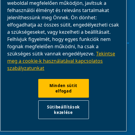
weboldal megfelelően működjön, javítsuk a
E-Connect 2,0
felhasználói élményt és releváns tartalmakat
jeleníthessünk meg Önnek. Ön dönhet:
Üzleti portál
elfogadhatja az összes sütit, engedélyezheti csak
ABAC
a szükségeseket, vagy kezelheti a beállításait.
médiagaléria
Felhívjuk figyelmét, hogy egyes funkciók nem
fognak megfelelően működni, ha csak a
szükséges sütik vannak engedélyezve.
Tekintse
Sütibeállítások kezelése
meg a cookie-k használatával kapcsolatos
szabályzatunkat
Jogi nyilatkozat
Termék megfelelősége
Minden sütit
elfogad
Jelentsd a nem megfelelő viselkedést
Sütibeállítások
kezelése
ABAC International | Multiair International Srl - Via Cristoforo
Colombo 3, 10070, Robassomero (TO), Italy |
VAT IT13324400012