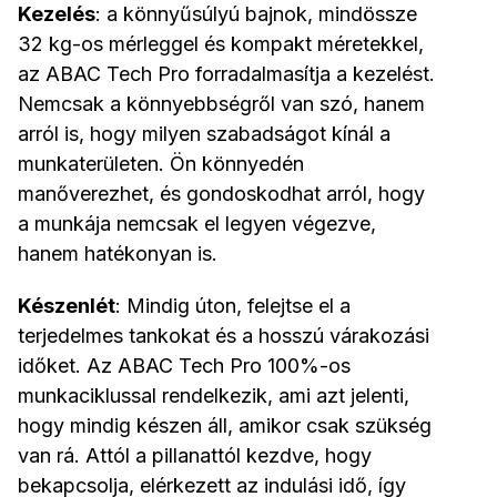
Kezelés
: a könnyűsúlyú bajnok, mindössze
32 kg-os mérleggel és kompakt méretekkel,
az ABAC Tech Pro forradalmasítja a kezelést.
Nemcsak a könnyebbségről van szó, hanem
arról is, hogy milyen szabadságot kínál a
munkaterületen. Ön könnyedén
manőverezhet, és gondoskodhat arról, hogy
a munkája nemcsak el legyen végezve,
hanem hatékonyan is.
Készenlét
: Mindig úton, felejtse el a
terjedelmes tankokat és a hosszú várakozási
időket. Az ABAC Tech Pro 100%-os
munkaciklussal rendelkezik, ami azt jelenti,
hogy mindig készen áll, amikor csak szükség
van rá. Attól a pillanattól kezdve, hogy
bekapcsolja, elérkezett az indulási idő, így