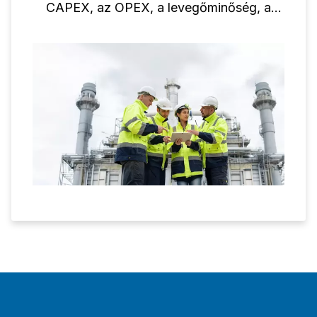
CAPEX, az OPEX, a levegőminőség, a
karbantartás és az életciklus alapján, hogy
megtalálja a legköltséghatékonyabb
megoldást.