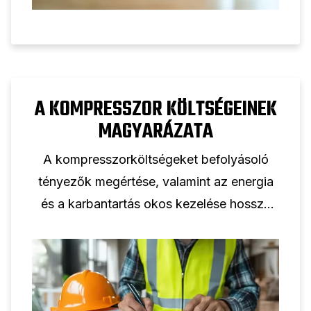
A KOMPRESSZOR KÖLTSÉGEINEK
MAGYARÁZATA
A kompresszorköltségeket befolyásoló
tényezők megértése, valamint az energia
és a karbantartás okos kezelése hosszú
távon segít a vállalkozásoknak pénzt
megtakarítani.