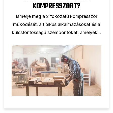
KOMPRESSZORT?
Ismerje meg a 2 fokozatú kompresszor
működését, a tipikus alkalmazásokat és a
kulcsfontosságú szempontokat, amelyeket
figyelembe kell venni a kétfokozatú
dugattyús kompresszor professzionális
használatra történő kiválasztásakor.