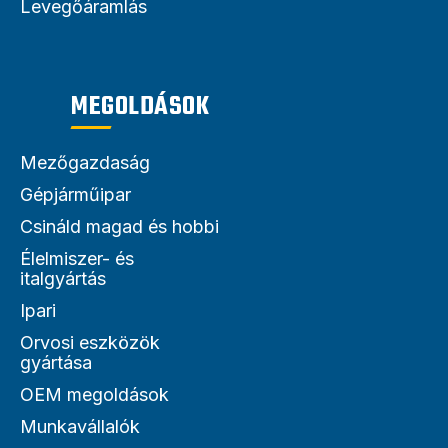
Levegőáramlás
MEGOLDÁSOK
Mezőgazdaság
Gépjárműipar
Csináld magad és hobbi
Élelmiszer- és
italgyártás
Ipari
Orvosi eszközök
gyártása
OEM megoldások
Munkavállalók