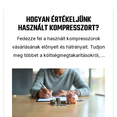
HOGYAN ÉRTÉKELJÜNK
HASZNÁLT KOMPRESSZORT?
Fedezze fel a használt kompresszorok
vásárlásának előnyeit és hátrányait. Tudjon
meg többet a költségmegtakarításokról, a
lehetséges kockázatokról és tippekről a
tájékozott döntéshozatalhoz.