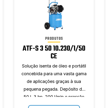
PRODUTOS
ATF-S 3 50 10.230/1/50
CE
Solução isenta de óleo e portátil
concebida para uma vasta gama
de aplicações graças à sua
pequena pegada. Depósito de
50 l, 3 hp, 200 l/min e pressão
máxima de 10 bar.