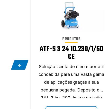
PRODUTOS
1/50
ATF-S 3 24 10.230/1/50
CE
rtátil
Solução isenta de óleo e portátil
a gama
concebida para uma vasta gama
 sua
de aplicações graças à sua
o de 3
pequena pegada. Depósito de
ssão
24 l, 3 hp, 200 l/min e pressão
máxima de 10 bar.