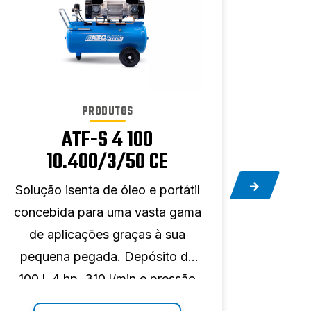
PRODUTOS
ATF-S 4 100
10.400/3/50 CE
Solução isenta de óleo e portátil
Soluç
concebida para uma vasta gama
conce
de aplicações graças à sua
de 
pequena pegada. Depósito de
pequ
100 l, 4 hp, 310 l/min e pressão
10 l
máxima de 10 bar.