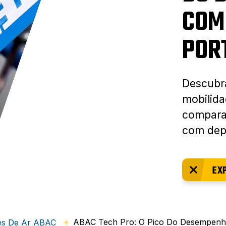
COM
POR
Descubra
mobilid
compara
com depó
EX
ABAC Tech Pro: O Pico Do Desempenho
es De Ar ABAC