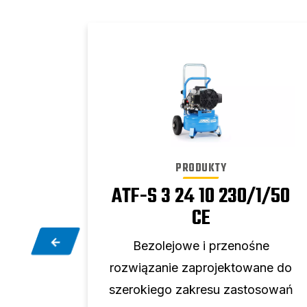
PRODUKTY
1/50
ATF-S 3 24 10 230/1/50
CE
ne
Bezolejowe i przenośne
ane do
rozwiązanie zaprojektowane do
osowań
szerokiego zakresu zastosowań