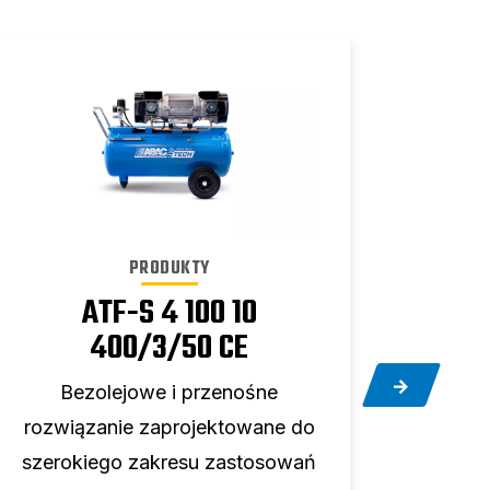
PRODUKTY
ATF-S 4 100 10
400/3/50 CE
Bezolejowe i przenośne
B
rozwiązanie zaprojektowane do
rozwi
szerokiego zakresu zastosowań
szero