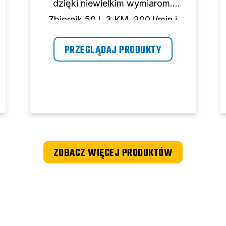
dzięki niewielkim wymiarom.
Zbiornik 50 l, 3 KM, 200 l/min i
ciśnienie maksymalne 10 barów.
PRZEGLĄDAJ PRODUKTY
ZOBACZ WIĘCEJ PRODUKTÓW