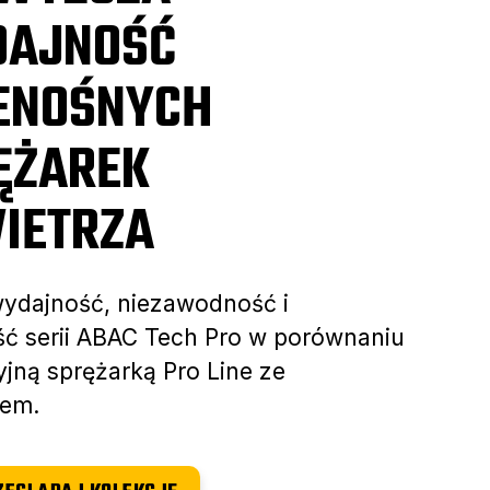
AJNOŚĆ
ENOŚNYCH
ĘŻAREK
IETRZA
wydajność, niezawodność i
ść serii ABAC Tech Pro w porównaniu
yjną sprężarką Pro Line ze
iem.