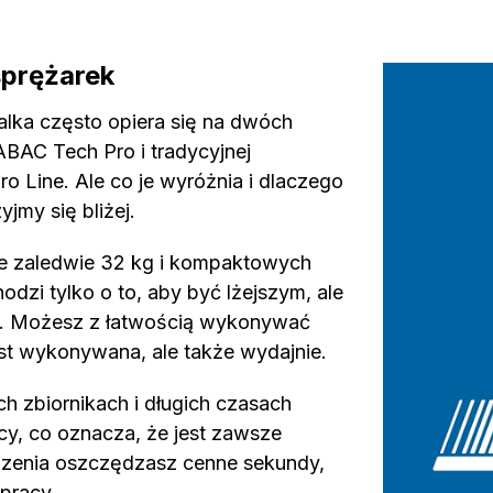
sprężarek
alka często opiera się na dwóch
BAC Tech Pro i tradycyjnej
o Line. Ale co je wyróżnia i dlaczego
jmy się bliżej.
e zaledwie 32 kg i kompaktowych
odzi tylko o to, aby być lżejszym, ale
wy. Możesz z łatwością wykonywać
est wykonywana, ale także wydajnie.
h zbiornikach i długich czasach
y, co oznacza, że jest zawsze
ądzenia oszczędzasz cenne sekundy,
pracy.