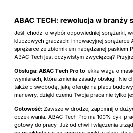
ABAC TECH: rewolucja w branży 
Jeśli chodzi o wybór odpowiedniej sprężarki, w
kluczowych graczach: innowacyjnej sprężarce A
sprężarce ze zbiornikiem napędzanej paskiem Pr
ABAC Tech jest oczywistym zwycięzcą? Przyjrzy
Obsługa: ABAC Tech Pro to
lekka waga o masi
wymiarach, która zmienia zasady obsługi. Nie ch
także o swobodę, jaką oferuje na placu budo
manewry, dzięki czemu Twoja praca nie tylko j
Gotowość
: Zawsze w drodze, zapomnij o dużyc
oczekiwania. ABAC Tech Pro ma 100% cykl prac
gotowy do pracy. Już od chwili włączenia urz
co przekłada się na znaczne zyski w ciągu dnia 