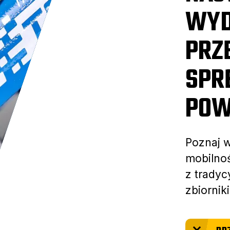
WYD
PRZ
SPR
POW
Poznaj 
mobilno
z tradyc
zbiornik