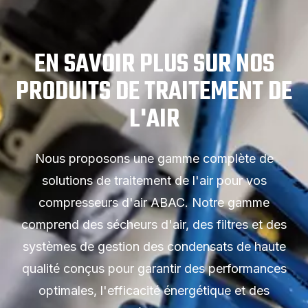
EN SAVOIR PLUS SUR NOS
PRODUITS DE TRAITEMENT DE
L'AIR
Nous proposons une gamme complète de
solutions de traitement de l'air pour vos
compresseurs d'air ABAC. Notre gamme
comprend des sécheurs d'air, des filtres et des
systèmes de gestion des condensats de haute
qualité conçus pour garantir des performances
optimales, l'efficacité énergétique et des