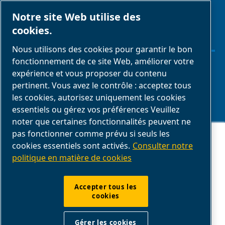
Business portail
Notre site Web utilise des
Galerie média
cookies.
ABAC
Nous utilisons des cookies pour garantir le bon
fonctionnement de ce site Web, améliorer votre
expérience et vous proposer du contenu
Gérer les cookies
pertinent. Vous avez le contrôle : acceptez tous
les cookies, autorisez uniquement les cookies
Mentions légales & Politique de confidentialité
essentiels ou gérez vos préférences Veuillez
noter que certaines fonctionnalités peuvent ne
Conformité du produit
Ce site Web stocke les cookies sur votre ordinateur. Ces cookies sont
pas fonctionner comme prévu si seuls les
utilisés pour collecter des informations sur la manière dont vous
cookies essentiels sont activés.
Consulter notre
interagissez avec notre site Web et nous permettent de nous souvenir
Nos CGV
de vous. Nous utilisons ces informations afin d'améliorer et de
politique en matière de cookies
personnaliser votre expérience de navigation, ainsi que pour
l'analyse et les mesures concernant nos visiteurs sur ce site Web et
sur d'autres supports. Pour en savoir plus sur les cookies que nous
Formulaire de retour
utilisons, consultez notre
politique de confidentialité
dans les
Accepter tous les
mentions légales.
cookies
Si vous refusez, vos informations ne seront pas suivies lors de votre
Formulaire de réclamation
visite sur ce site. Un seul cookie sera utilisé dans votre navigateur
pour mémoriser votre préférence de ne pas être suivi.
Gérer les cookies