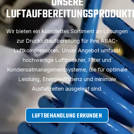
UNSERE
LUFTAUFBEREITUNGSPRODUKT
Wir bieten ein komplettes Sortiment an Lösungen
zur Druckluftaufbereitung für Ihre ABAC-
Luftkompressoren. Unser Angebot umfasst
hochwertige Lufttrockner, Filter und
Kondensatmanagementsysteme, die für optimale
Leistung, Energieeffizienz und minimale
Ausfallzeiten ausgelegt sind.
LUFTBEHANDLUNG ERKUNDEN