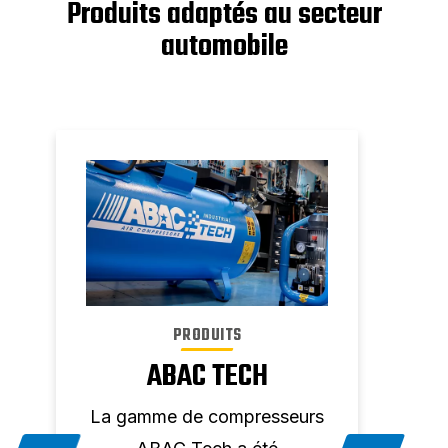
Produits adaptés au secteur
automobile
PRODUITS
R
ABAC TECH
EN
C
e
La gamme de compresseurs