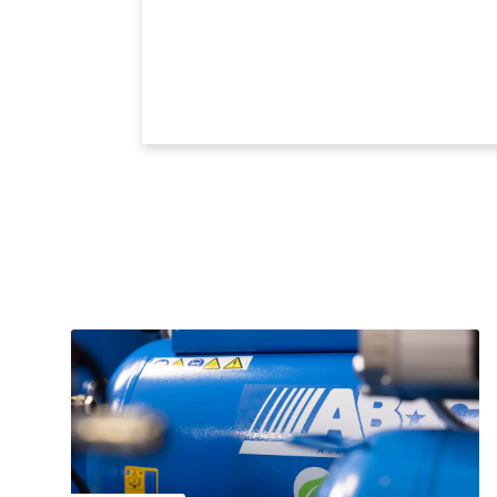
ng,
benötigen.
imale
sind.