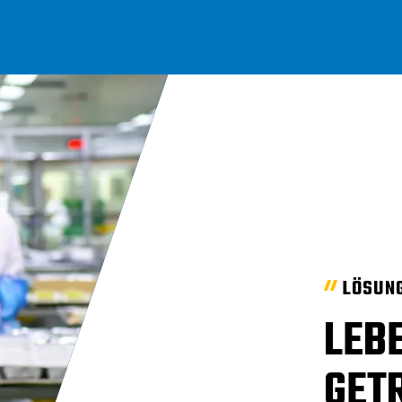
LÖSUN
LEB
GET