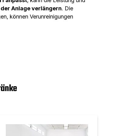
rf anpasst
, kann die Leistung und
 der Anlage verlängern
. Die
rgen, können Verunreinigungen
ränke