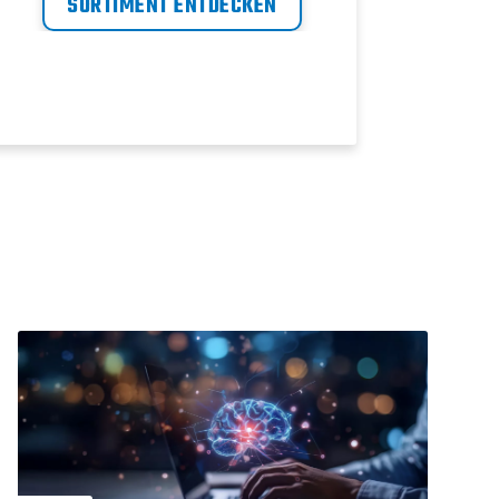
SORTIMENT ENTDECKEN
öleingespritzten
Drehkolbenkompressoren
arbeiten noch besser, wenn sie
mit Trocknern kombiniert
werden.