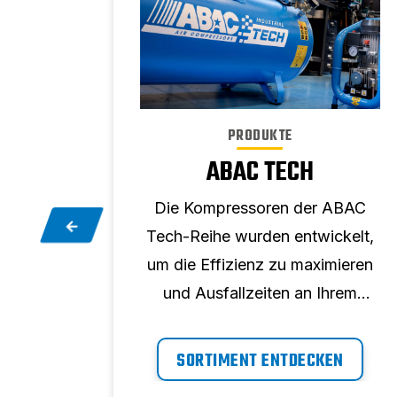
PRODUKTE
EITUNG
ABAC TECH
tes
Die Kompressoren der ABAC
zur
Tech-Reihe wurden entwickelt,
 Ihre
um die Effizienz zu maximieren
 Unser
und Ausfallzeiten an Ihrem
rtige
Arbeitsplatz zu minimieren,
nd
indem sie Luft nach Bedarf
N
SORTIMENT ENTDECKEN
teme,
liefern, wann immer Sie sie