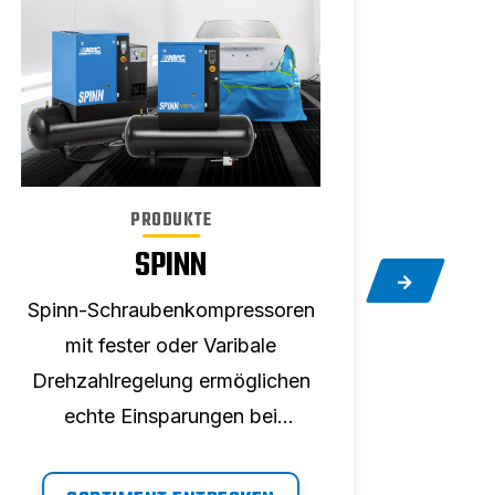
PO
PRODUKTE
SPINN
Spinn-Schraubenkompressoren
Sch
mit fester oder Varibale
D
Drehzahlregelung ermöglichen
leist
echte Einsparungen bei
Ho
Installations- und
Langl
Rohrleitungskosten. Diese