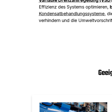
Variable Drehzahlregelung (VSD
Effizienz des Systems optimieren,
Kondensatbehandlungssysteme
, d
verhindern und die Umweltvorschrift
Geei