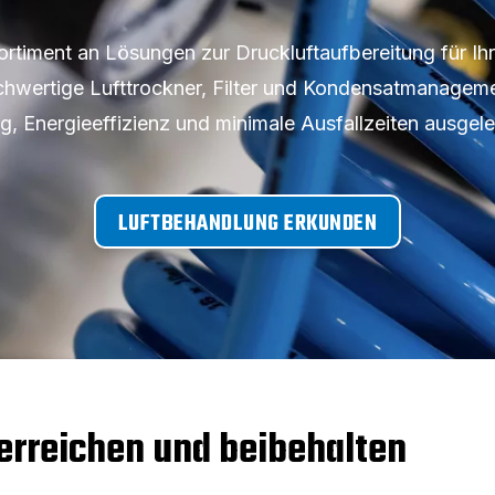
Sortiment an Lösungen zur Druckluftaufbereitung für 
wertige Lufttrockner, Filter und Kondensatmanageme
g, Energieeffizienz und minimale Ausfallzeiten ausgele
LUFTBEHANDLUNG ERKUNDEN
 erreichen und beibehalten