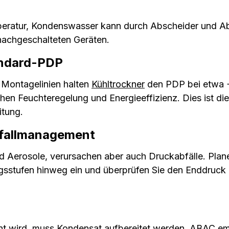
eratur, Kondenswasser kann durch Abscheider und Abl
 nachgeschalteten Geräten.
andard-PDP
 Montagelinien halten
Kühltrockner
den PDP bei etwa +
en Feuchteregelung und Energieeffizienz. Dies ist d
itung.
bfallmanagement
und Aerosole, verursachen aber auch Druckabfälle. Plan
ngsstufen hinweg ein und überprüfen Sie den Enddruc
g
nt wird, muss Kondensat aufbereitet werden. ABAC em