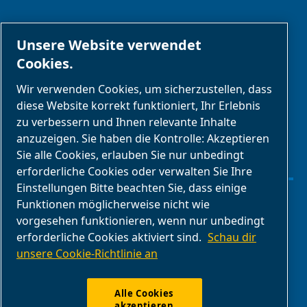
PARTNER
Unsere Website verwendet
Cookies.
Geschäftspartnerbereich
Wir verwenden Cookies, um sicherzustellen, dass
E-Connect 2,0
diese Website korrekt funktioniert, Ihr Erlebnis
zu verbessern und Ihnen relevante Inhalte
Geschäftsportal
anzuzeigen. Sie haben die Kontrolle: Akzeptieren
ABAC
Sie alle Cookies, erlauben Sie nur unbedingt
Mediengalerie
erforderliche Cookies oder verwalten Sie Ihre
Einstellungen Bitte beachten Sie, dass einige
Funktionen möglicherweise nicht wie
Cookies verwalten
vorgesehen funktionieren, wenn nur unbedingt
erforderliche Cookies aktiviert sind.
Schau dir
Legal & Privacy Notices
unsere Cookie-Richtlinie an
Impressum
Alle Cookies
akzeptieren