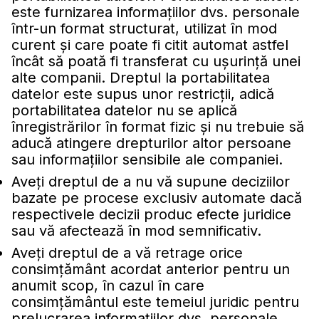
este furnizarea informaţiilor dvs. personale
într-un format structurat, utilizat în mod
curent şi care poate fi citit automat astfel
încât să poată fi transferat cu uşurinţă unei
alte companii. Dreptul la portabilitatea
datelor este supus unor restricţii, adică
portabilitatea datelor nu se aplică
înregistrărilor în format fizic şi nu trebuie să
aducă atingere drepturilor altor persoane
sau informaţiilor sensibile ale companiei.
Aveţi dreptul de a nu vă supune deciziilor
bazate pe procese exclusiv automate dacă
respectivele decizii produc efecte juridice
sau vă afectează în mod semnificativ.
Aveţi dreptul de a vă retrage orice
consimţământ acordat anterior pentru un
anumit scop, în cazul în care
consimţământul este temeiul juridic pentru
prelucrarea informaţiilor dvs. personale.