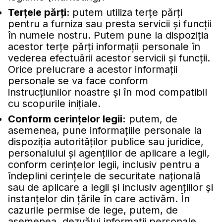
Terţele părţi:
putem utiliza terţe părţi
pentru a furniza sau presta servicii şi funcţii
în numele nostru. Putem pune la dispoziţia
acestor terţe părţi informaţii personale în
vederea efectuării acestor servicii şi funcţii.
Orice prelucrare a acestor informaţii
personale se va face conform
instrucţiunilor noastre şi în mod compatibil
cu scopurile iniţiale.
Conform cerinţelor legii:
putem, de
asemenea, pune informaţiile personale la
dispoziţia autorităţilor publice sau juridice,
personalului şi agenţiilor de aplicare a legii,
conform cerinţelor legii, inclusiv pentru a
îndeplini cerinţele de securitate naţională
sau de aplicare a legii şi inclusiv agenţiilor şi
instanţelor din ţările în care activăm. În
cazurile permise de lege, putem, de
asemenea, dezvălui informaţii personale