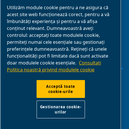
Utilizăm module cookie pentru a ne asigura că
acest site web funcționează corect, pentru a vă
Parteneri de
îmbunătăți experiența și pentru a vă afișa
afaceri
conținut relevant. Dumneavoastră aveți
controlul: acceptați toate modulele cookie,
E-Connect 2,0
permiteți numai cele esențiale sau gestionați
Business Portal
preferințele dumneavoastră. Rețineți că unele
Galerie media
funcționalități pot fi limitate dacă sunt activate
doar modulele cookie esențiale.
Consultați
ABAC
Politica noastră privind modulele cookie
Gestionarea cookie-urilor
Acceptă toate
cookie-urile
Declarație de confidențialitate
Gestionarea cookie-
urilor
ABAC International | Multiair International Srl - Via Cristoforo
Colombo 3, 10070, Robassomero (TO), Italy |
VAT IT13324400012