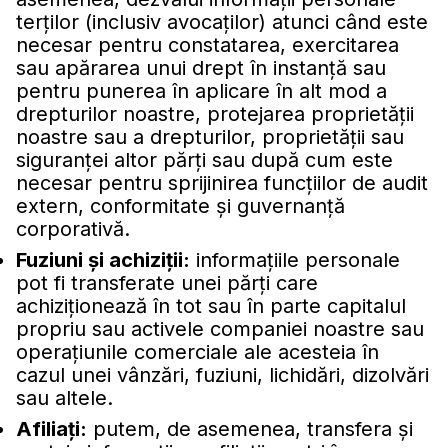
terţilor (inclusiv avocaţilor) atunci când este
necesar pentru constatarea, exercitarea
sau apărarea unui drept în instanţă sau
pentru punerea în aplicare în alt mod a
drepturilor noastre, protejarea proprietăţii
noastre sau a drepturilor, proprietăţii sau
siguranţei altor părţi sau după cum este
necesar pentru sprijinirea funcţiilor de audit
extern, conformitate şi guvernanţă
corporativă.
Fuziuni şi achiziţii:
informaţiile personale
pot fi transferate unei părţi care
achiziţionează în tot sau în parte capitalul
propriu sau activele companiei noastre sau
operaţiunile comerciale ale acesteia în
cazul unei vânzări, fuziuni, lichidări, dizolvări
sau altele.
Afiliaţi:
putem, de asemenea, transfera şi