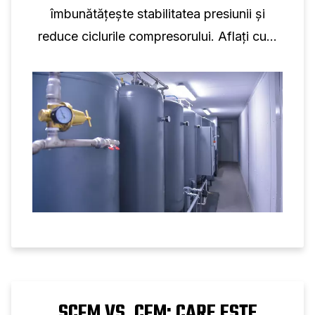
îmbunătățește stabilitatea presiunii și
reduce ciclurile compresorului. Aflați cum
volumul rezervorului susține performanța
compresorului cu șurub.
SCFM VS. CFM: CARE ESTE