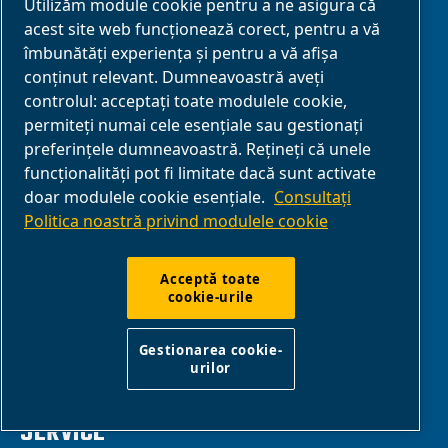
Utilizăm module cookie pentru a ne asigura că
SOLUȚII
acest site web funcționează corect, pentru a vă
îmbunătăți experiența și pentru a vă afișa
conținut relevant. Dumneavoastră aveți
Agricultură și fermă
controlul: acceptați toate modulele cookie,
Automotive
permiteți numai cele esențiale sau gestionați
DIY și hobby-uri
preferințele dumneavoastră. Rețineți că unele
funcționalități pot fi limitate dacă sunt activate
Alimente și băuturi
doar modulele cookie esențiale.
Consultați
Industrial
Politica noastră privind modulele cookie
Medical
Soluții OEM
Acceptă toate
cookie-urile
Profesionalism
Prelucrarea lemnului
Gestionarea cookie-
urilor
SERVICE