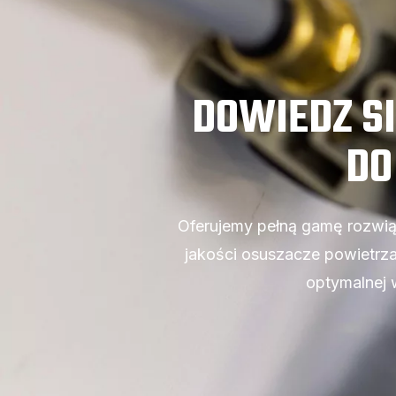
DOWIEDZ S
DO
Oferujemy pełną gamę rozwią
jakości osuszacze powietrza
optymalnej 