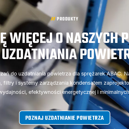
PRODUKTY
IĘ WIĘCEJ O NASZYCH 
 UZDATNIANIA POWIET
zań do uzdatniania powietrza dla sprężarek ABAC. Na
, filtry i systemy zarządzania kondensatem zaprojek
wydajności, efektywności energetycznej i minimalnych
POZNAJ UZDATNIANIE POWIETRZA