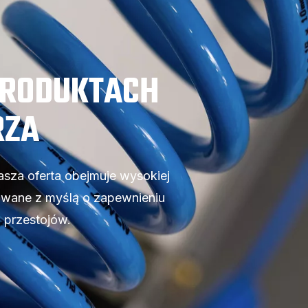
PRODUKTACH
RZA
sza oferta obejmuje wysokiej
towane z myślą o zapewnieniu
 przestojów.