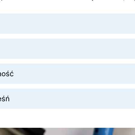
ność
eśń