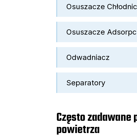
Osuszacze Chłodni
Osuszacze Adsorpc
Odwadniacz
Separatory
Często zadawane p
powietrza