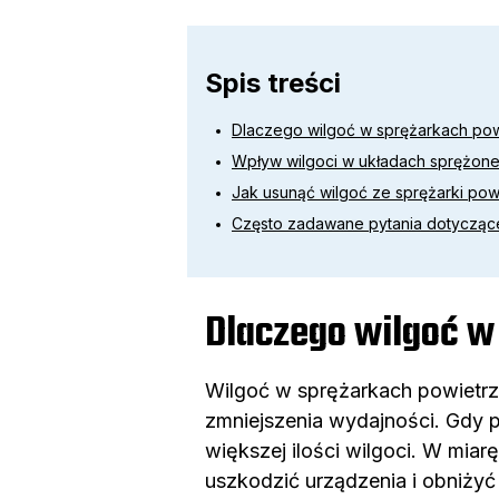
Spis treści
Dlaczego wilgoć w sprężarkach pow
Wpływ wilgoci w układach sprężon
Jak usunąć wilgoć ze sprężarki pow
Często zadawane pytania dotyczące
Dlaczego wilgoć w
Wilgoć w sprężarkach powietrz
zmniejszenia wydajności. Gdy p
większej ilości wilgoci. W miar
uszkodzić urządzenia i obniży