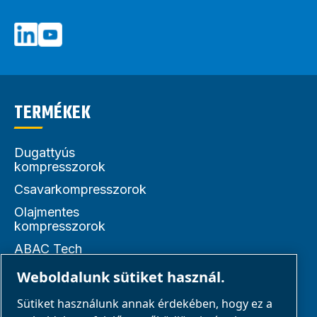
TERMÉKEK
Dugattyús
kompresszorok
Csavarkompresszorok
Olajmentes
kompresszorok
ABAC Tech
Levegős szerszámok
Weboldalunk sütiket használ.
Alkatrészek
Sütiket használunk annak érdekében, hogy ez a
Levegőkezelés