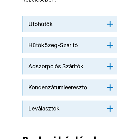
Utóhűtők
Hűtőközeg-Szárító
Adszorpciós Szárítók
Kondenzátumleeresztő
Leválasztók