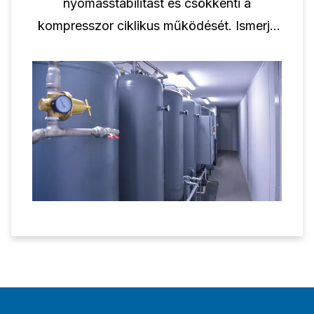
nyomásstabilitást és csökkenti a
kompresszor ciklikus működését. Ismerje
meg, hogy a tartály térfogata hogyan
támogatja a csavarkompresszor
teljesítményét.