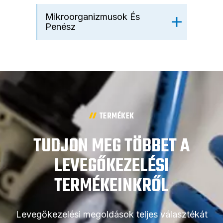
Mikroorganizmusok És
Penész
TERMÉKEK
TUDJON MEG TÖBBET A
LEVEGŐKEZELÉSI
TERMÉKEINKRŐL
Levegőkezelési megoldások teljes választékát