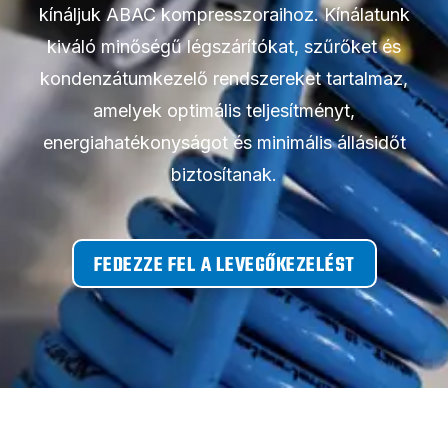
kínáljuk ABAC kompresszoraihoz. Kínálatunk
kiváló minőségű légszárítókat, szűrőket és
kondenzátumkezelő rendszereket tartalmaz,
amelyek optimális teljesítményt,
energiahatékonyságot és minimális állásidőt
biztosítanak.
FEDEZZE FEL A LEVEGŐKEZELÉST