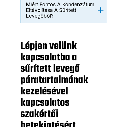
Miért Fontos A Kondenzátum
Eltávolítása A Sűrített
Levegőből?
Lépjen velünk
kapcsolatba a
sűrített levegő
páratartalmának
kezelésével
kapcsolatos
szakértői
betekintésért