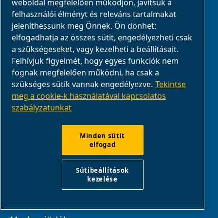
weboldal megfelelően működjön, javítsuk a
felhasználói élményt és releváns tartalmakat
Levegőáramlás
jeleníthessünk meg Önnek. Ön dönhet:
elfogadhatja az összes sütit, engedélyezheti csak
a szükségeseket, vagy kezelheti a beállításait.
MEGOLDÁSOK
Felhívjuk figyelmét, hogy egyes funkciók nem
fognak megfelelően működni, ha csak a
szükséges sütik vannak engedélyezve.
Tekintse
Mezőgazdaság
meg a cookie-k használatával kapcsolatos
Gépjárműipar
szabályzatunkat
Csináld magad és hobbi
Minden sütit
Élelmiszer- és
elfogad
italgyártás
Ipari
Sütibeállítások
Orvosi eszközök
kezelése
gyártása
OEM megoldások