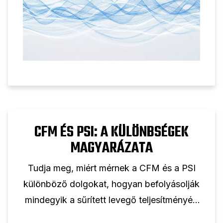
CFM ÉS PSI: A KÜLÖNBSÉGEK
MAGYARÁZATA
Tudja meg, miért mérnek a CFM és a PSI
különböző dolgokat, hogyan befolyásolják
mindegyik a sűrített levegő teljesítményét,
és miért nem lehetséges az egy-egy