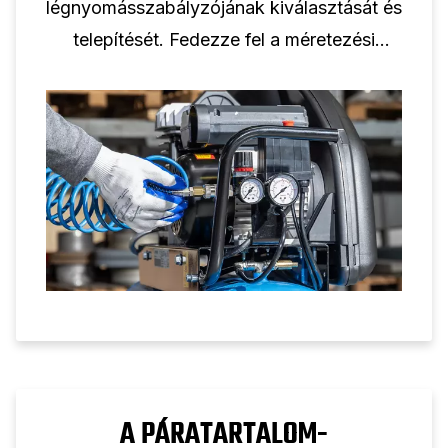
légnyomásszabályzójának kiválasztását és
telepítését. Fedezze fel a méretezési
szabályokat, a nyomásmérők kiválasztását
és a megbízható levegőnyomás-
szabályozásra vonatkozó beállítási
tippeket.
A PÁRATARTALOM-