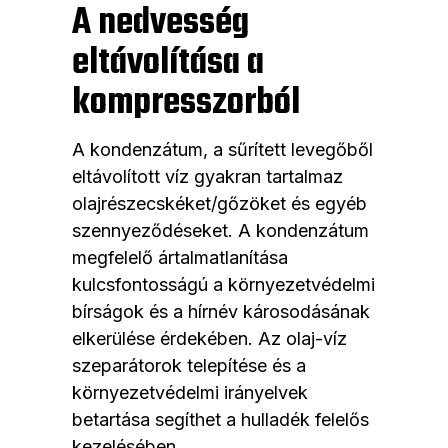
A nedvesség
eltávolítása a
kompresszorból
A kondenzátum, a sűrített levegőből
eltávolított víz gyakran tartalmaz
olajrészecskéket/gőzöket és egyéb
szennyeződéseket. A kondenzátum
megfelelő ártalmatlanítása
kulcsfontosságú a környezetvédelmi
bírságok és a hírnév károsodásának
elkerülése érdekében. Az olaj-víz
szeparátorok telepítése és a
környezetvédelmi irányelvek
betartása segíthet a hulladék felelős
kezelésében.