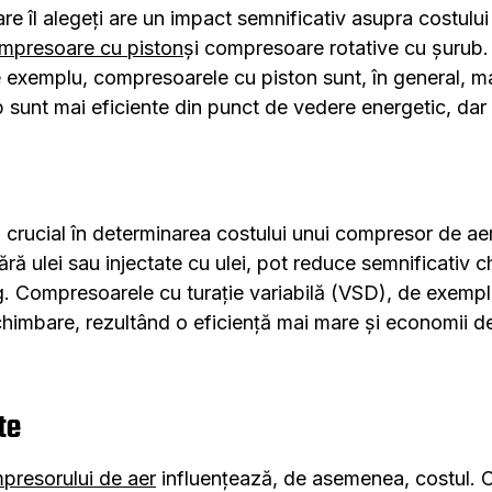
 îl alegeți are un impact semnificativ asupra costului to
mpresoare cu
piston
și compresoare rotative cu șurub
 exemplu, compresoarele cu piston sunt, în general, mai 
sunt mai eficiente din punct de vedere energetic, dar au
l crucial în determinarea costului unui compresor de a
ără ulei sau injectate cu ulei, pot reduce semnificativ ch
. Compresoarele cu turație variabilă (VSD), de exemplu
schimbare, rezultând o eficiență mai mare și economii 
te
presorului de aer
influențează, de asemenea, costul. 