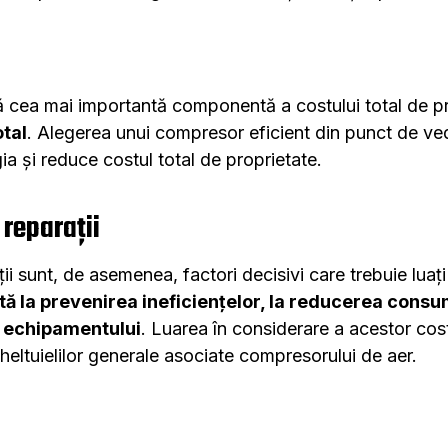
tă cea mai importantă componentă a costului total de p
tal
. Alegerea unui compresor eficient din punct de v
gia și reduce costul total de proprietate.
 reparații
ții sunt, de asemenea, factori decisivi care trebuie luaț
tă la prevenirea ineficiențelor, la reducerea consum
a echipamentului
. Luarea în considerare a acestor cos
heltuielilor generale asociate compresorului de aer.