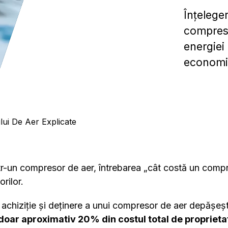
Înțelege
compreso
energiei 
economi
ui De Aer Explicate
ntr-un compresor de aer, întrebarea „cât costă un comp
rilor.
 achiziție și deținere a unui compresor de aer depășește
 doar aproximativ 20% din costul total de propriet