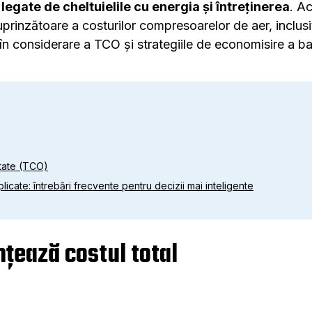
 legate de cheltuielile cu energia și întreținerea
. A
prinzătoare a costurilor compresoarelor de aer, inclusi
 în considerare a TCO și strategiile de economisire a ban
etate (TCO)
icate: întrebări frecvente pentru decizii mai inteligente
nțează costul total