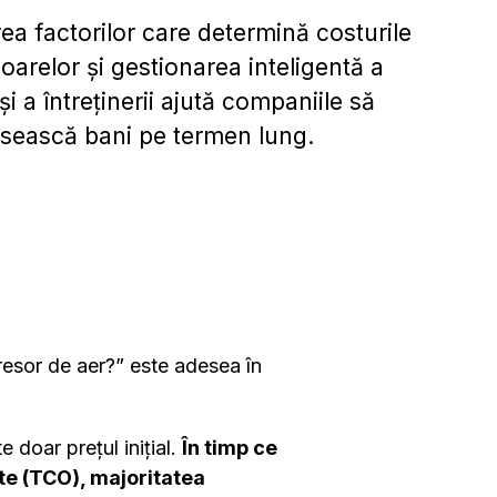
rea factorilor care determină costurile
arelor și gestionarea inteligentă a
și a întreținerii ajută companiile să
sească bani pe termen lung.
resor de aer?” este adesea în
 doar prețul inițial.
În timp ce
ate (TCO), majoritatea