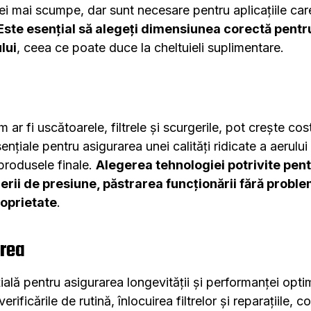
ei mai scumpe, dar sunt necesare pentru aplicațiile car
Este esențial să alegeți dimensiunea corectă pentru
lui
, ceea ce poate duce la cheltuieli suplimentare.
r fi uscătoarele, filtrele și scurgerile, pot crește cos
țiale pentru asigurarea unei calități ridicate a aerului
produsele finale.
Alegerea tehnologiei potrivite pentr
erii de presiune, păstrarea funcționării fără proble
roprietate
.
erea
ială pentru asigurarea longevității și performanței opt
erificările de rutină, înlocuirea filtrelor și reparațiile, co