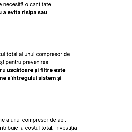
e necesită o cantitate
 a evita risipa sau
tul total al unui compresor de
 și pentru prevenirea
u uscătoare și filtre este
me a întregului sistem și
ime a unui compresor de aer.
ntribuie la costul total. Investiția