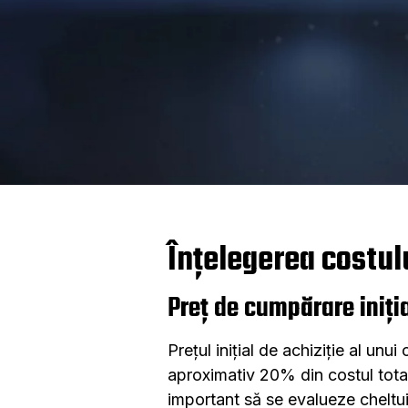
Înțelegerea costulu
Preț de cumpărare iniți
Prețul inițial de achiziție al u
aproximativ 20% din costul total 
important să se evalueze cheltui