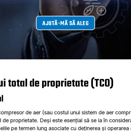
AJUTĂ-MĂ SĂ ALEG
i total de proprietate (TCO)
al
nui compresor de aer (sau costul unui sistem de aer comp
de proprietate. Deși este esențial să se ia în considerare
elile pe termen lung asociate cu deținerea și operarea