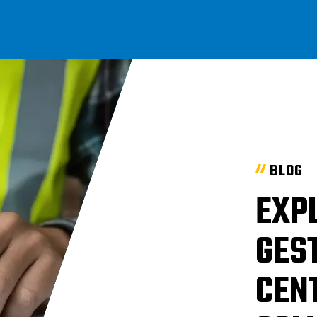
BLOG
EXP
GES
CEN