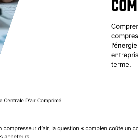
COM
Comprend
compress
l’énergi
entrepri
terme.
De Centrale D’air Comprimé
 un compresseur d’air, la question « combien coûte un c
s acheteurs.