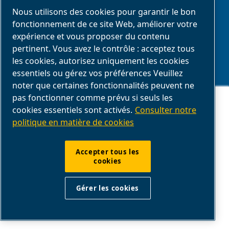
Industrie du bois
Nous utilisons des cookies pour garantir le bon
fonctionnement de ce site Web, améliorer votre
expérience et vous proposer du contenu
pertinent. Vous avez le contrôle : acceptez tous
ENTRETIEN
les cookies, autorisez uniquement les cookies
essentiels ou gérez vos préférences Veuillez
noter que certaines fonctionnalités peuvent ne
Tutoriels vidéo
Ce site Web stocke les cookies sur votre ordinateur. Ces cookies sont
pas fonctionner comme prévu si seuls les
utilisés pour collecter des informations sur la manière dont vous
Manuels
cookies essentiels sont activés.
Consulter notre
interagissez avec notre site Web et nous permettent de nous souvenir
de vous. Nous utilisons ces informations afin d'améliorer et de
politique en matière de cookies
Connectivité
personnaliser votre expérience de navigation, ainsi que pour
l'analyse et les mesures concernant nos visiteurs sur ce site Web et
sur d'autres supports. Pour en savoir plus sur les cookies que nous
utilisons, consultez notre
politique de confidentialité
dans les
Accepter tous les
mentions légales.
cookies
RESSOURCES
Si vous refusez, vos informations ne seront pas suivies lors de votre
visite sur ce site. Un seul cookie sera utilisé dans votre navigateur
pour mémoriser votre préférence de ne pas être suivi.
Gérer les cookies
Product Selector
Accepter
Refuser
Blog