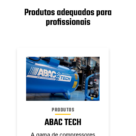
Produtos adequados para
profissionais
PRODUTOS
ABAC TECH
T
C
A gama de compressores