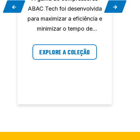
ABAC Tech foi desenvolvida
Ef
para maximizar a eficiência e
po
minimizar o tempo de
c
i
inatividade no seu local de
acio
trabalho, fornecendo ar a
AB
EXPLORE A COLEÇÃO
pedido, sempre que precisar.
vas
tipos
a
e