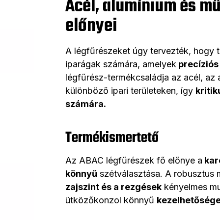
Acél, alumínium és mű
előnyei
A légfűrészeket úgy tervezték, hogy 
iparágak számára, amelyek
precíziós
légfűrész-termékcsaládja az acél, az
különböző ipari területeken, így
kriti
számára.
Termékismertető
Az ABAC légfűrészek fő előnye a
kar
könnyű
szétválasztása. A robusztu
zajszint és a rezgések
kényelmes mun
ütközőkonzol könnyű
kezelhetőség