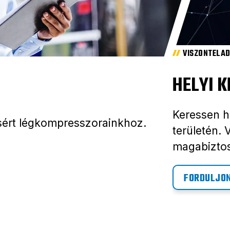
VISZONTELA
HELYI 
Keressen h
ásért légkompresszorainkhoz.
területén. 
magabizto
FORDULJO