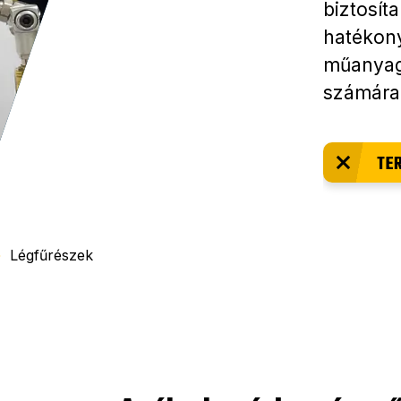
biztosít
hatékony
műanyag
számára
TE
Légfűrészek