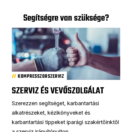
Segítségre van szüksége?
KOMPRESSZORSZERVIZ
SZERVIZ ÉS VEVŐSZOLGÁLAT
Szerezzen segítséget, karbantartási
alkatrészeket, kézikönyveket és
karbantartási tippeket iparági szakértőinktől
a szerviz irányítópulton.