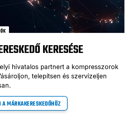
DÓK
KERESKEDŐ KERESÉSE
elyi hivatalos partnert a kompresszorok
Vásároljon, telepítsen és szervizeljen
san.
N A MÁRKAKERESKEDŐHÖZ