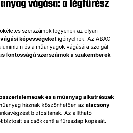
anyag vágása: a légfűrész
tökéletes szerszámok legyenek az olyan
 vágási képességeket
igényelnek. Az ABAC
 alumínium és a műanyagok vágására szolgál
kus fontosságú szerszámok a szakemberek
osszérialemezek és a műanyag alkatrészek
s műanyag háznak köszönhetően az
alacsony
kavégzést biztosítanak. Az állítható
et
biztosít és csökkenti a fűrészlap kopását.