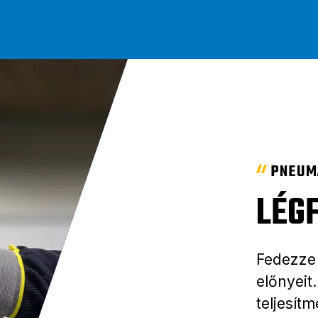
PNEUM
LÉG
Fedezze 
előnyeit
teljesí