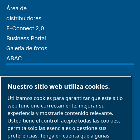
Área de
distribuidores
E-Connect 2,0
Business Portal
Galería de fotos
ABAC
Administrar cookies
Nuestro sitio web utiliza cookies.
Aviso legal y aviso de privacidad
Utilizamos cookies para garantizar que este sitio
web funcione correctamente, mejorar su
experiencia y mostrarle contenido relevante.
Informar sobre mala conducta
Usted tiene el control: acepte todas las cookies,
Conformidad del producto
permita solo las esenciales o gestione sus
preferencias. Tenga en cuenta que algunas