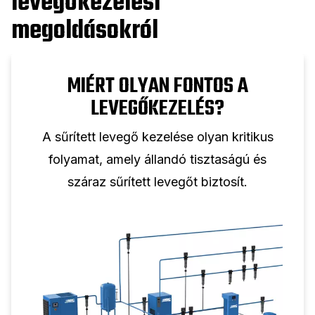
levegőkezelési
megoldásokról
MIÉRT OLYAN FONTOS A
LEVEGŐKEZELÉS?
A sűrített levegő kezelése olyan kritikus
folyamat, amely állandó tisztaságú és
száraz sűrített levegőt biztosít.