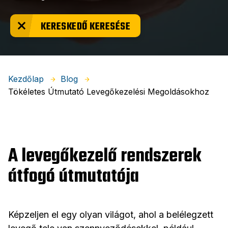
KERESKEDŐ KERESÉSE
Kezdőlap
Blog
Tökéletes Útmutató Levegőkezelési Megoldásokhoz
A levegőkezelő rendszerek
átfogó útmutatója
Képzeljen el egy olyan világot, ahol a belélegzett