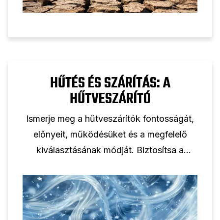
HŰTÉS ÉS SZÁRÍTÁS: A
HŰTVESZÁRÍTÓ
Ismerje meg a hűtveszárítók fontosságát,
előnyeit, működésüket és a megfelelő
kiválasztásának módját. Biztosítsa a
hatékony és megbízható sűrített levegős
rendszereket.