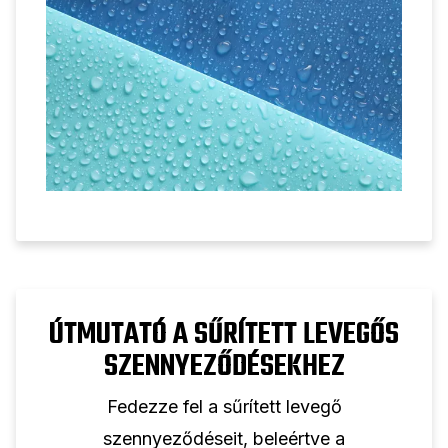
sűrített levegőt biztosító berendezésekről.
ÚTMUTATÓ A SŰRÍTETT LEVEGŐS
SZENNYEZŐDÉSEKHEZ
Fedezze fel a sűrített levegő
szennyeződéseit, beleértve a