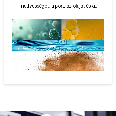
nedvességet, a port, az olajat és a
mikroorganizmusokat, és fedezze fel a
berendezések és a levegő tisztaságának
védelmére szolgáló megoldásokat.