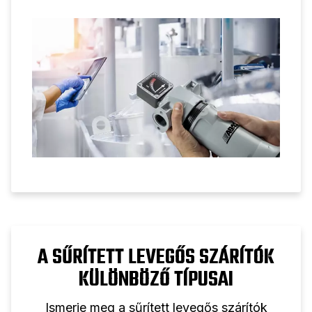
kezdve a csúcsteljesítményt biztosító
karbantartási tippekig.
A SŰRÍTETT LEVEGŐS SZÁRÍTÓK
KÜLÖNBÖZŐ TÍPUSAI
Ismerje meg a sűrített levegős szárítók