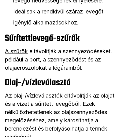
levegő nedvességének elnyelésére.
Ideálisak a rendkívül száraz levegőt
igénylő alkalmazásokhoz.
Sűrítettlevegő-szűrők
A szűrők
eltávolítják a szennyeződéseket,
például a port, a szennyeződést és az
olajaeroszolokat a légáramból.
Olaj-/vízleválasztó
Az olaj-/vízleválasztók
eltávolítják az olajat
és a vizet a sűrített levegőből. Ezek
nélkülözhetetlenek az olajszennyeződés
megelőzéséhez, amely károsíthatja a
berendezést és befolyásolhatja a termék
minőségét.