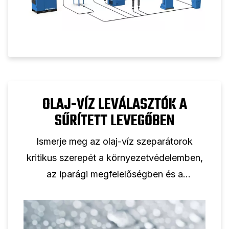
OLAJ-VÍZ LEVÁLASZTÓK A
SŰRÍTETT LEVEGŐBEN
Ismerje meg az olaj-víz szeparátorok
kritikus szerepét a környezetvédelemben,
az iparági megfelelőségben és a
berendezések hatékonyságában. Ismerje
meg funkcióikat és alkalmazásaikat.