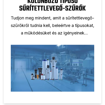
KÜLÖNBÖZŐ TÍPUSÚ
SŰRÍTETTLEVEGŐ-SZŰRŐK
Tudjon meg mindent, amit a sűrítettlevegő-
szűrőkről tudnia kell, beleértve a típusokat,
a működésüket és az igényeinek
megfelelő szűrő kiválasztását.