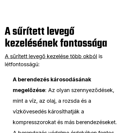
A sűrített levegő
kezelésének fontossága
A sűrített levegő kezelése több okból
is
létfontosságú:
A berendezés károsodásának
megelőzése
: Az olyan szennyeződések,
mint a víz, az olaj, a rozsda és a
vízkövesedés károsíthatják a
kompresszorokat és más berendezéseket.
A berendezés védelme érdekében fontos,