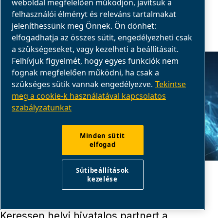
weboldal megfelelően működjön, javítsuk a
felhasználói élményt és releváns tartalmakat
jeleníthessünk meg Önnek. Ön dönhet:
elfogadhatja az összes sütit, engedélyezheti csak
a szükségeseket, vagy kezelheti a beállításait.
Felhívjuk figyelmét, hogy egyes funkciók nem
fognak megfelelően működni, ha csak a
szükséges sütik vannak engedélyezve.
Tekintse
meg a cookie-k használatával kapcsolatos
szabályzatunkat
Minden sütit
elfogad
VISZONTELADÓK
Sütibeállítások
HELYI KERESKEDŐ KERESÉSE
kezelése
Keressen helyi hivatalos partnert a