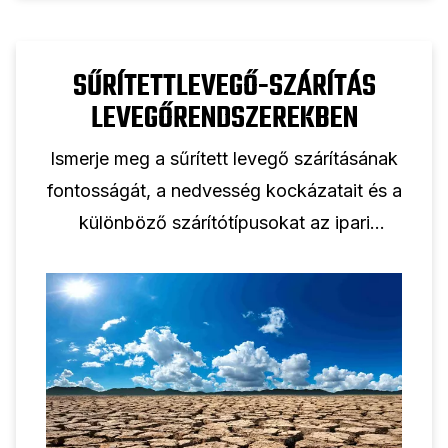
SŰRÍTETTLEVEGŐ-SZÁRÍTÁS
LEVEGŐRENDSZEREKBEN
Ismerje meg a sűrített levegő szárításának
fontosságát, a nedvesség kockázatait és a
különböző szárítótípusokat az ipari
műveletek és berendezések
hatékonyságának optimalizálása
érdekében.