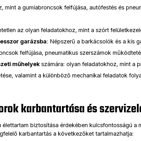
oz, mint a gumiabroncsok felfújása, autófestés és pne
tetlen az olyan feladatokhoz, mint a szórt felületkezel
esszor garázsba
: Népszerű a barkácsolók és a kis 
roncsok felfújása, pneumatikus szerszámok működteté
zeti műhelyek
számára: olyan feladatokhoz, mint a 
se, valamint a különböző mechanikai feladatok folya
ok karbantartása és szervizel
ú élettartam biztosítása érdekében kulcsfontosságú 
felelő karbantartás a következőket tartalmazhatja: