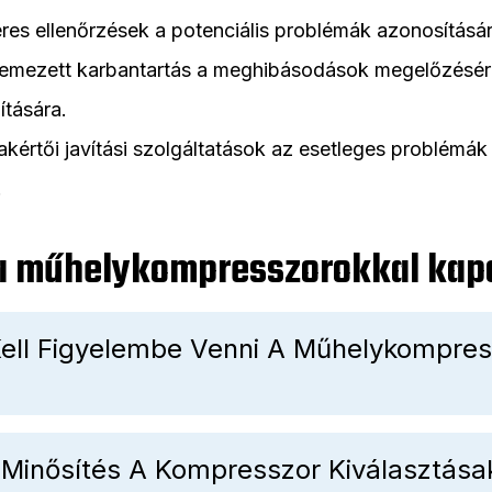
res ellenőrzések a potenciális problémák azonosításár
temezett karbantartás a meghibásodások megelőzésér
tására.
akértői javítási szolgáltatások az esetleges problémák
.
 a műhelykompresszorokkal kap
Kell Figyelembe Venni A Műhelykompres
 Minősítés A Kompresszor Kiválasztása