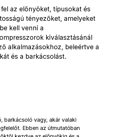
fel az előnyöket, típusokat és
tosságú tényezőket, amelyeket
be kell venni a
ompresszorok kiválasztásánál
ő alkalmazásokhoz, beleértve a
át és a barkácsolást.
 barkácsoló vagy, akár valaki
egfelelőt. Ebben az útmutatóban
őktől kezdve az előnyökig és a