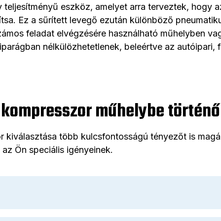
eljesítményű eszköz, amelyet arra terveztek, hogy az
akítsa. Ez a sűrített levegő ezután különböző pneumat
számos feladat elvégzésére használható műhelyben va
rágban nélkülözhetetlenek, beleértve az autóipari, 
 kompresszor műhelybe történő
kiválasztása több kulcsfontosságú tényezőt is magáb
az Ön speciális igényeinek.