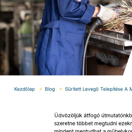
Kezdőlap
Blog
Sűrített Levegő Telepítése A
Üdvözöljük átfogó útmutatónkba
szeretne többet megtudni ezekr
mindent megtudhat a műhelykomp