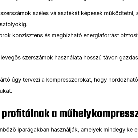
 szerszámok széles választékát képesek működtetni, 
sztolyokig.
rok konzisztens és megbízható energiaforrást biztosít
tt levegős szerszámok használata hosszú távon gazda
ártó úgy tervezi a kompresszorokat, hogy hordozható
ukat.
 profitálnak a műhelykompress
böző iparágakban használják, amelyek mindegyike egy