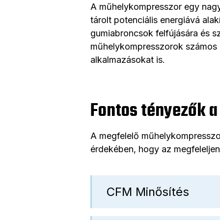
A műhelykompresszor egy nagy t
tárolt potenciális energiává al
gumiabroncsok felfújására és 
műhelykompresszorok számos ipa
alkalmazásokat is.
Fontos tényezők a
A megfelelő műhelykompresszor 
érdekében, hogy az megfeleljen 
CFM Minősítés