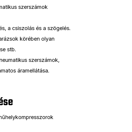
umatikus szerszámok
és, a csiszolás és a szögelés.
garázsok körében olyan
se stb.
pneumatikus szerszámok,
matos áramellátása.
ése
a műhelykompresszorok