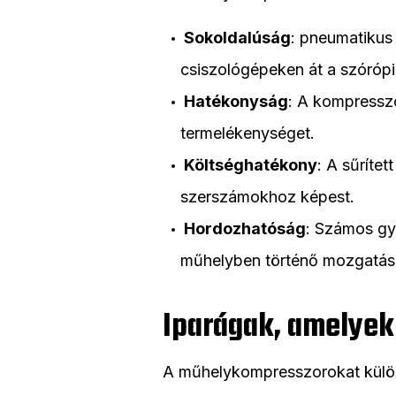
Sokoldalúság
: pneumatikus
csiszológépeken át a szórópi
Hatékonyság
: A kompresszo
termelékenységet.
Költséghatékony
: A sűríte
szerszámokhoz képest.
Hordozhatóság
: Számos gy
műhelyben történő mozgatás
Iparágak, amelyek
A műhelykompresszorokat külön