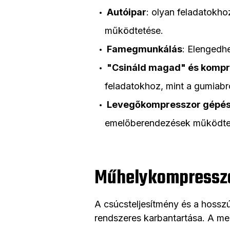
Autóipar
: olyan feladatokh
működtetése.
Famegmunkálás
: Elengedhe
"Csináld magad" és kompr
feladatokhoz, mint a gumiab
Levegőkompresszor gépés
emelőberendezések működteté
Műhelykompresszor
A csúcsteljesítmény és a hossz
rendszeres karbantartása. A meg