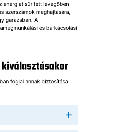
 energiát sűrített levegőben
ikus szerszámok meghajtására,
gy garázsban. A
famegmunkálási és barkácsolási
 kiválasztásakor
an foglal annak biztosítása