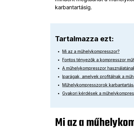
karbantartásig.
Tartalmazza ezt:
Mi az a műhelykompresszor?
Fontos tényezők a kompresszor műh
A műhelykompresszor használatának
Iparágak, amelyek profitálnak a m
Műhelykompresszorok karbantartása
Gyakori kérdések a műhelykompres
Mi az a műhelyko