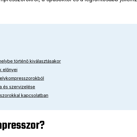
elybe történő kiválasztásakor
 előnyei
űhelykompresszorokból
 és szervizelése
szorokkal kapcsolatban
mpresszor?