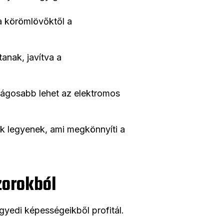
a körömlövőktől a
anak, javítva a
ságosabb lehet az elektromos
k legyenek, ami megkönnyíti a
zorokból
edi képességeikből profitál.