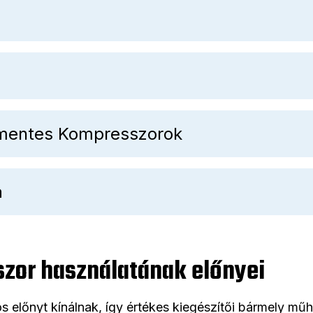
jmentes Kompresszorok
a
zor használatának előnyei
előnyt kínálnak, így értékes kiegészítői bármely mű