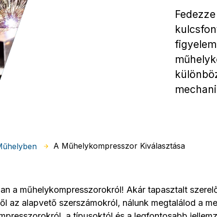
Fedezze 
kulcsfon
figyelem
műhelyk
különböz
mechanik
A Műhelykompresszor Kiválasztása
 Műhelyben
n a műhelykompresszorokról! Akár tapasztalt szerelő,
ől az alapvető szerszámokról, nálunk megtalálod a m
resszorokról, a típusoktól és a legfontosabb jellemz