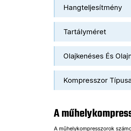
Hangteljesítmény
Tartályméret
Olajkenéses És Ola
Kompresszor Típus
A műhelykompress
A műhelykompresszorok számos 