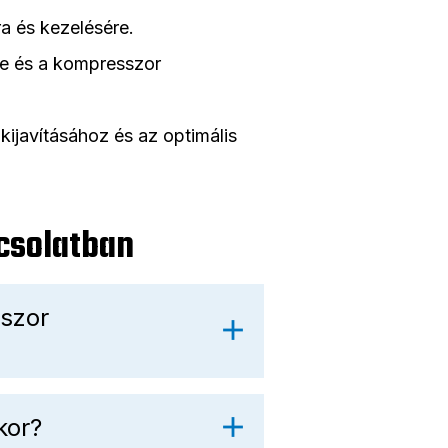
a és kezelésére.
e és a kompresszor
 kijavításához és az optimális
csolatban
szor
kor?