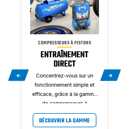
S
COMPRESSEURS À PISTONS
ENTRAÎNEMENT
E
DIRECT
de
nte
Concentrez-vous sur un
plus
fonctionnement simple et
ada
s.
efficace, grâce à la gamme
de compresseurs à
entraînement direct ABAC.
DÉCOUVRIR LA GAMME