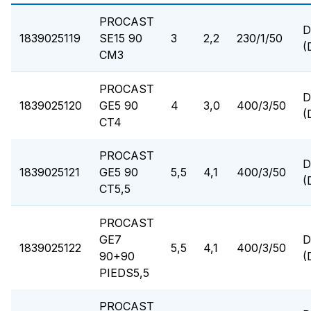
PROCAST
D
1839025119
SE15 90
3
2,2
230/1/50
(
CM3
PROCAST
D
1839025120
GE5 90
4
3,0
400/3/50
(
CT4
PROCAST
D
1839025121
GE5 90
5,5
4,1
400/3/50
(
CT5,5
PROCAST
GE7
D
1839025122
5,5
4,1
400/3/50
90+90
(
PIEDS5,5
PROCAST