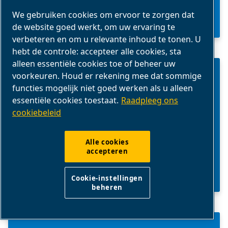
ZOEK EEN DEALER
We gebruiken cookies om ervoor te zorgen dat
de website goed werkt, om uw ervaring te
verbeteren en om u relevante inhoud te tonen. U
hebt de controle: accepteer alle cookies, sta
alleen essentiële cookies toe of beheer uw
ONDERHOUDSTIPS
voorkeuren. Houd er rekening mee dat sommige
functies mogelijk niet goed werken als u alleen
essentiële cookies toestaat.
Raadpleeg ons
Raadpleeg onze inzichten van
cookiebeleid
experts, waardevol advies en oplossingen.
Alle cookies
accepteren
TIPS
Cookie-instellingen
beheren