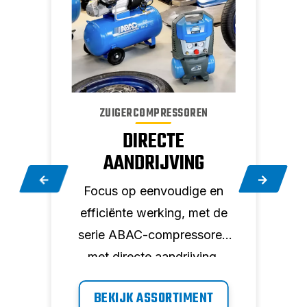
ZUIGERCOMPRESSOREN
DIRECTE
AANDRIJVING
 de
Focus op eenvoudige en
efficiënte werking, met de
n.
serie ABAC-compressoren
met directe aandrijving.
pr
BEKIJK ASSORTIMENT