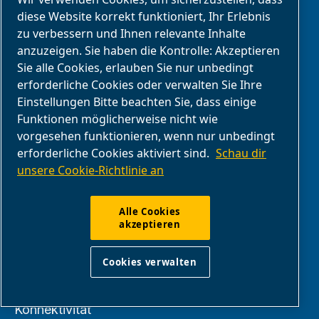
DIY und Hobbys
diese Website korrekt funktioniert, Ihr Erlebnis
Nahrungsmittel- und
zu verbessern und Ihnen relevante Inhalte
Getränkeindustrie
anzuzeigen. Sie haben die Kontrolle: Akzeptieren
Industrie Kompressoren
Sie alle Cookies, erlauben Sie nur unbedingt
erforderliche Cookies oder verwalten Sie Ihre
Medizin
Einstellungen Bitte beachten Sie, dass einige
OEM Lösungen
Funktionen möglicherweise nicht wie
Gewerbliche
vorgesehen funktionieren, wenn nur unbedingt
erforderliche Cookies aktiviert sind.
Schau dir
Holzbearbeitung
unsere Cookie-Richtlinie an
Alle Cookies
SERVICE
akzeptieren
Cookies verwalten
Videoanleitungen
Handbücher
Konnektivität