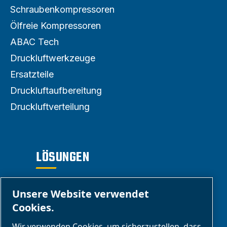
Schraubenkompressoren
Ölfreie Kompressoren
ABAC Tech
Druckluftwerkzeuge
Ersatzteile
Druckluftaufbereitung
Druckluftverteilung
LÖSUNGEN
Agrar- und
Unsere Website verwendet
Landwirtschaft
Cookies.
Automobilindustrie
Wir verwenden Cookies, um sicherzustellen, dass