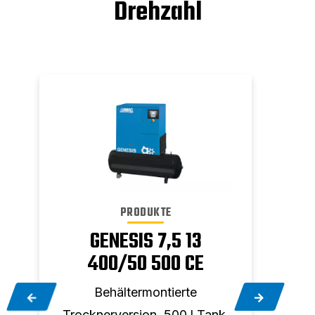
Drehzahl
PRODUKTE
GENESIS 7,5 13
GEN
400/50 500 CE
1
Behältermontierte
Trocknerversion. 500 l Tank,
Troc