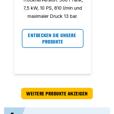
7,5 kW, 10 PS, 810 l/min und
kW,
maximaler Druck 13 bar.
ma
ENTDECKEN SIE UNSERE 
EN
PRODUKTE
WEITERE PRODUKTE ANZEIGEN