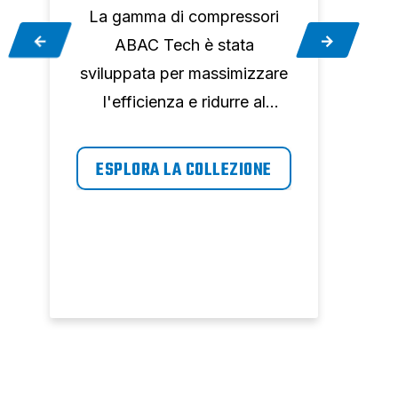
Abbi
La gamma di compressori
comp
ABAC Tech è stata
i fi
sviluppata per massimizzare
affi
l'efficienza e ridurre al
pulit
La
minimo i tempi di fermo
ABA
ES
macchina sul luogo di lavoro,
ESPLORA LA COLLEZIONE
e
garantendo aria compressa
i
ogni volta che ne hai
bisogno.
pi