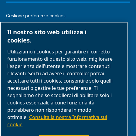
Gestione preferenze cookies
Note legali e informativa sulla privacy
Il nostro sito web utilizza i
cookies.
Modello di organizzazione gestione e controllo
Utilizziamo i cookies per garantire il corretto
Segnalazione di comportamenti inappropriati
funzionamento di questo sito web, migliorare
l'esperienza dell'utente e mostrare contenuti
rilevanti. Sei tu ad avere il controllo: potrai
Reclami
accettare tutti i cookies, consentire solo quelli
necessari o gestire le tue preferenze. Ti
Resi
segnaliamo che se sceglierai di abilitare solo i
cookies essenziali, alcune funzionalità
FAQ
potrebbero non rispondere in modo
ottimale.
Consulta la nostra Informativa sui
cookie
Conformità del prodotto