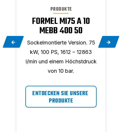
PRODUKTE
0
FORMEL MI75 A 10
F
MEBB 400 50
Sockelmontierte Version. 75
Sock
6
kW, 100 PS, 1612 – 12863
kW
ck
l/min und einem Höchstdruck
l/mi
von 10 bar.
ENTDECKEN SIE UNSERE 
EN
PRODUKTE