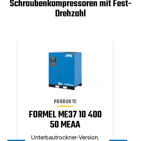
Schraubenkompressoren mit Fest-
Drehzahl
PRODUKTE
0
FORMEL ME37 10 400
FOR
50 MEAA
Unterbautrockner-Version.
Unt