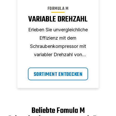
FORMULA M
VARIABLE DREHZAHL
Erleben Sie unvergleichliche
Effizienz mit dem
Schraubenkompressor mit
variabler Drehzahl von
Formula M. Ideal für
Industrieumgebung.
SORTIMENT ENTDECKEN
Beliebte Fomula M