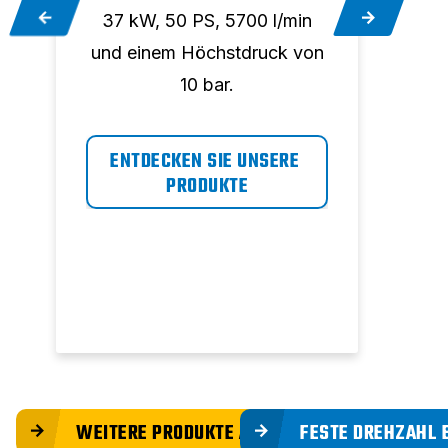
37 kW, 50 PS, 5700 l/min
45 
n
und einem Höchstdruck von
und 
10 bar.
ENTDECKEN SIE UNSERE 
EN
PRODUKTE
WEITERE PRODUKTE ANZEIGEN
FESTE DREHZAHL 