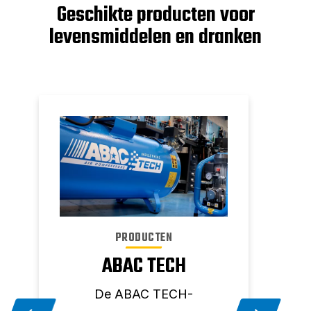
Geschikte producten voor
levensmiddelen en dranken
PRODUCTEN
SC
LING
ABAC TECH
Wij
De ABAC TECH-
co