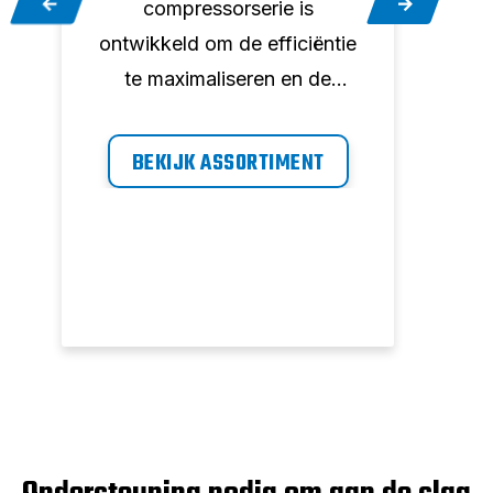
compressorserie is
gen
ontwikkeld om de efficiëntie
b
te maximaliseren en de
scho
uitvaltijd op uw werkplek te
B
minimaliseren door perslucht
BEKIJK ASSORTIMENT
comp
,
op aanvraag te leveren,
met 
wanneer u die nodig hebt.
in g
n