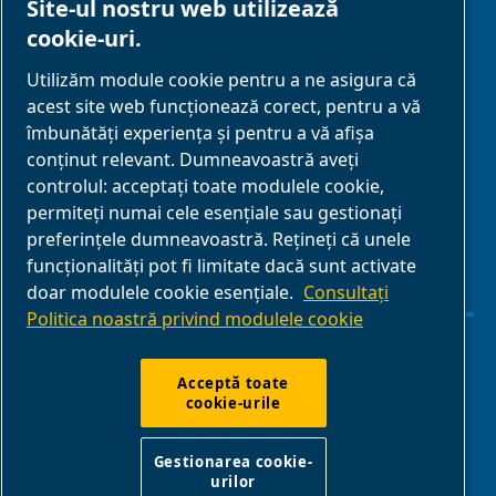
Site-ul nostru web utilizează
cookie-uri.
PARTENERIAT
Utilizăm module cookie pentru a ne asigura că
acest site web funcționează corect, pentru a vă
Parteneri de
îmbunătăți experiența și pentru a vă afișa
afaceri
conținut relevant. Dumneavoastră aveți
controlul: acceptați toate modulele cookie,
E-Connect 2,0
permiteți numai cele esențiale sau gestionați
Business Portal
preferințele dumneavoastră. Rețineți că unele
Galerie media
funcționalități pot fi limitate dacă sunt activate
doar modulele cookie esențiale.
Consultați
ABAC
Politica noastră privind modulele cookie
Gestionarea cookie-urilor
Acceptă toate
cookie-urile
Declarație de confidențialitate
Gestionarea cookie-
urilor
ABAC International | Multiair International Srl - Via Cristoforo