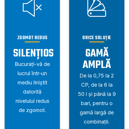
ZGOMOT REDUS
ORICE SOLUȚIE
SILENȚIOS
GAMĂ
AMPLĂ
Bucurați-vă de
lucrul într-un
De la 0,75 la 2
mediu liniștit
CP, de la 6 la
datorită
50 l și până la 9
nivelului redus
bari, pentru o
de zgomot.
gamă largă de
combinații.