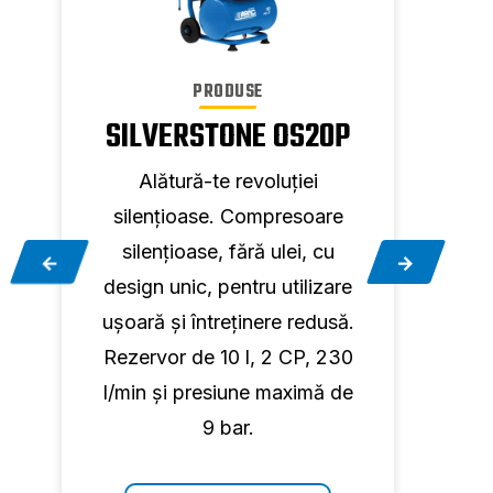
PRODUSE
SILVERSTONE OS20P
ST
Alătură-te revoluției
silențioase. Compresoare
sil
silențioase, fără ulei, cu
si
e
design unic, pentru utilizare
desi
.
ușoară și întreținere redusă.
ușoa
0
Rezervor de 10 l, 2 CP, 230
rez
e
l/min și presiune maximă de
l/mi
9 bar.