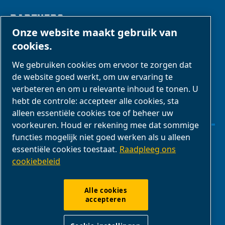
PARTNERS
Onze website maakt gebruik van
cookies.
Zakenpartners
We gebruiken cookies om ervoor te zorgen dat
E-Connect 2,0
de website goed werkt, om uw ervaring te
Zakelijke portal
verbeteren en om u relevante inhoud te tonen. U
ABAC-
hebt de controle: accepteer alle cookies, sta
alleen essentiële cookies toe of beheer uw
mediagalerij
voorkeuren. Houd er rekening mee dat sommige
functies mogelijk niet goed werken als u alleen
Cookie-instellingen beheren
essentiële cookies toestaat.
Raadpleeg ons
cookiebeleid
Juridische kennisgevingen & privacyverklaringen
Alle cookies
accepteren
Productconformiteit