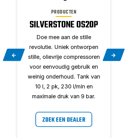
PRODUCTEN
SILVERSTONE OS20P
ST
Doe mee aan de stille
D
n
revolutie. Uniek ontworpen
revo
n
stille, olievrije compressoren
still
voor eenvoudig gebruik en
voo
n
weinig onderhoud. Tank van
wein
10 l, 2 pk, 230 l/min en
6
maximale druk van 9 bar.
max
ZOEK EEN DEALER