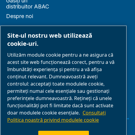
Găsiți un
distribuitor ABAC
Despre noi
Site-ul nostru web utilizează
cookie-uri.
PARTENERIAT
Utilizăm module cookie pentru a ne asigura că
acest site web funcționează corect, pentru a vă
Parteneri de
îmbunătăți experiența și pentru a vă afișa
afaceri
conținut relevant. Dumneavoastră aveți
controlul: acceptați toate modulele cookie,
E-Connect 2,0
permiteți numai cele esențiale sau gestionați
Business Portal
preferințele dumneavoastră. Rețineți că unele
Galerie media
funcționalități pot fi limitate dacă sunt activate
doar modulele cookie esențiale.
Consultați
ABAC
Politica noastră privind modulele cookie
Gestionarea cookie-urilor