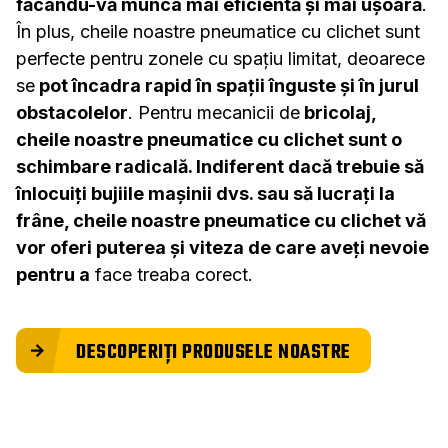
făcându-vă munca mai eficientă și mai ușoară
.
În plus, cheile noastre pneumatice cu clichet sunt
perfecte pentru zonele cu spațiu limitat, deoarece
se
pot încadra rapid în spații înguste și în jurul
obstacolelor
. Pentru mecanicii de
bricolaj,
cheile noastre pneumatice cu clichet sunt o
schimbare radicală. Indiferent dacă trebuie să
înlocuiți bujiile mașinii dvs. sau să lucrați la
frâne, cheile noastre pneumatice cu clichet vă
vor oferi puterea și viteza de care aveți nevoie
pentru a
face treaba corect.
DESCOPERIȚI PRODUSELE NOASTRE