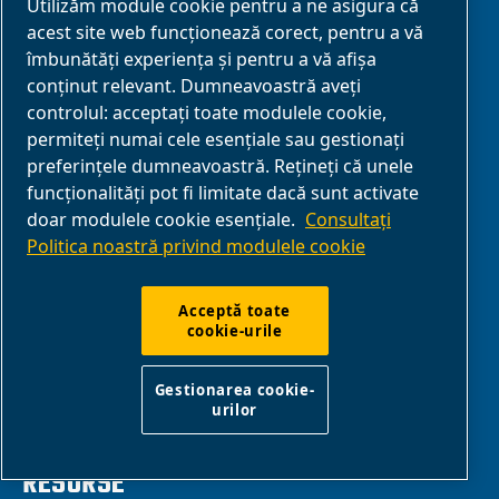
Utilizăm module cookie pentru a ne asigura că
Medical
acest site web funcționează corect, pentru a vă
Soluții OEM
îmbunătăți experiența și pentru a vă afișa
conținut relevant. Dumneavoastră aveți
Profesionalism
controlul: acceptați toate modulele cookie,
Prelucrarea lemnului
permiteți numai cele esențiale sau gestionați
preferințele dumneavoastră. Rețineți că unele
funcționalități pot fi limitate dacă sunt activate
doar modulele cookie esențiale.
Consultați
SERVICE
Politica noastră privind modulele cookie
Tutoriale video
Acceptă toate
cookie-urile
Manuals
Conectivitate
Gestionarea cookie-
urilor
RESURSE