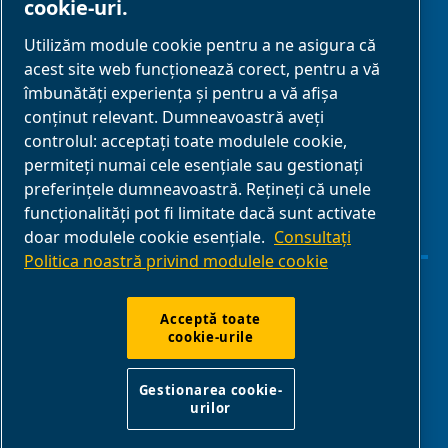
cookie-uri.
PARTENERIAT
Utilizăm module cookie pentru a ne asigura că
acest site web funcționează corect, pentru a vă
Parteneri de
îmbunătăți experiența și pentru a vă afișa
afaceri
conținut relevant. Dumneavoastră aveți
controlul: acceptați toate modulele cookie,
E-Connect 2,0
permiteți numai cele esențiale sau gestionați
Business Portal
preferințele dumneavoastră. Rețineți că unele
Galerie media
funcționalități pot fi limitate dacă sunt activate
doar modulele cookie esențiale.
Consultați
ABAC
Politica noastră privind modulele cookie
Gestionarea cookie-urilor
Acceptă toate
cookie-urile
Declarație de confidențialitate
Gestionarea cookie-
urilor
ABAC International | Multiair International Srl - Via Cristoforo
Colombo 3, 10070, Robassomero (TO), Italy |
VAT IT13324400012