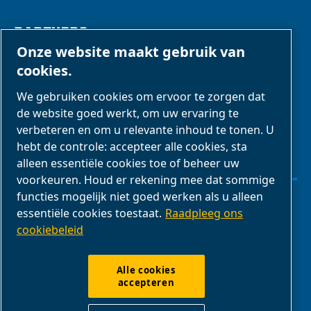
PARTNERS
Onze website maakt gebruik van
cookies.
Zakenpartners
We gebruiken cookies om ervoor te zorgen dat
E-Connect 2,0
de website goed werkt, om uw ervaring te
Zakelijke portal
verbeteren en om u relevante inhoud te tonen. U
ABAC-
hebt de controle: accepteer alle cookies, sta
alleen essentiële cookies toe of beheer uw
mediagalerij
voorkeuren. Houd er rekening mee dat sommige
functies mogelijk niet goed werken als u alleen
Cookie-instellingen beheren
essentiële cookies toestaat.
Raadpleeg ons
cookiebeleid
Juridische kennisgevingen & privacyverklaringen
Alle cookies
accepteren
Productconformiteit