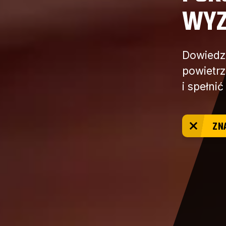
WYZ
Dowiedz 
powietr
i spełni
ZN