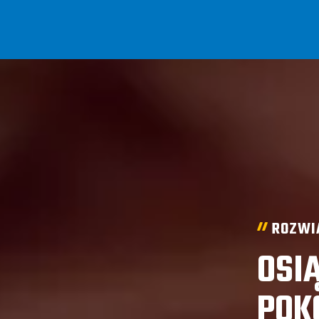
ROZWI
OSI
POK