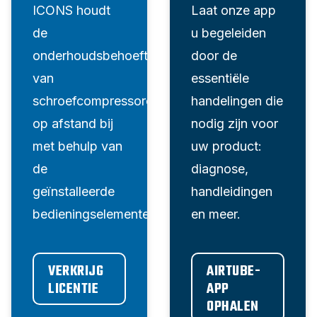
ICONS houdt
Laat onze app
de
u begeleiden
onderhoudsbehoeften
door de
van
essentiële
schroefcompressoren
handelingen die
op afstand bij
nodig zijn voor
met behulp van
uw product:
de
diagnose,
geïnstalleerde
handleidingen
bedieningselementen.
en meer.
VERKRIJG 
AIRTUBE-
LICENTIE
APP 
OPHALEN