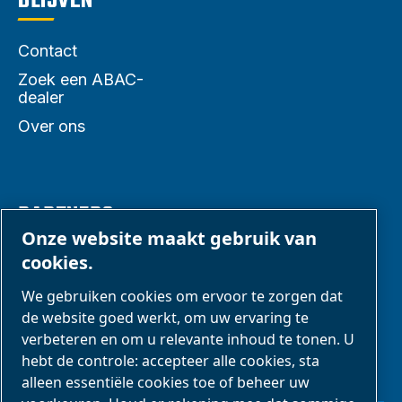
BLIJVEN
Contact
Zoek een ABAC-
dealer
Over ons
PARTNERS
Onze website maakt gebruik van
cookies.
Zakenpartners
We gebruiken cookies om ervoor te zorgen dat
E-Connect 2,0
de website goed werkt, om uw ervaring te
Zakelijke portal
verbeteren en om u relevante inhoud te tonen. U
ABAC-
hebt de controle: accepteer alle cookies, sta
alleen essentiële cookies toe of beheer uw
mediagalerij