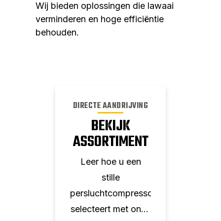
Wij bieden oplossingen die lawaai
verminderen en hoge efficiëntie
behouden.
DIRECTE AANDRIJVING
BEKIJK
ASSORTIMENT
ZUIGER
Leer hoe u een
PRESSOR
stille
SS
persluchtcompressor
selecteert met onze
en en
zuigerc