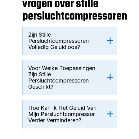
vragen over stille
om bet
persluchtcompressoren
efficië
te lev
Zijn Stille
ongewe
Persluchtcompressoren
Volledig Geluidloos?
Voor Welke Toepassingen
Zijn Stille
Persluchtcompressoren
Geschikt?
Hoe Kan Ik Het Geluid Van
Mijn Persluchtcompressor
Verder Verminderen?